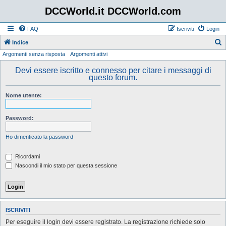
DCCWorld.it DCCWorld.com
FAQ
Iscriviti
Login
Indice
Argomenti senza risposta
Argomenti attivi
e
r
Devi essere iscritto e connesso per citare i messaggi di
questo forum.
c
a
Nome utente:
Password:
Ho dimenticato la password
Ricordami
Nascondi il mio stato per questa sessione
ISCRIVITI
Per eseguire il login devi essere registrato. La registrazione richiede solo