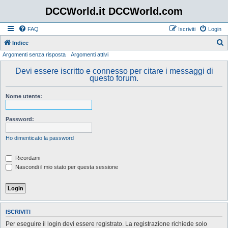
DCCWorld.it DCCWorld.com
FAQ
Iscriviti
Login
Indice
Argomenti senza risposta
Argomenti attivi
e
r
Devi essere iscritto e connesso per citare i messaggi di
questo forum.
c
a
Nome utente:
Password:
Ho dimenticato la password
Ricordami
Nascondi il mio stato per questa sessione
ISCRIVITI
Per eseguire il login devi essere registrato. La registrazione richiede solo