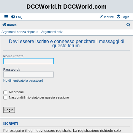
DCCWorld.it DCCWorld.com
FAQ
Iscriviti
Login
Indice
Argomenti senza risposta
Argomenti attivi
e
r
Devi essere iscritto e connesso per citare i messaggi di
questo forum.
c
a
Nome utente:
Password:
Ho dimenticato la password
Ricordami
Nascondi il mio stato per questa sessione
ISCRIVITI
Per eseguire il login devi essere registrato. La registrazione richiede solo