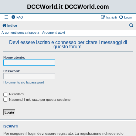
DCCWorld.it DCCWorld.com
FAQ
Iscriviti
Login
Indice
Argomenti senza risposta
Argomenti attivi
e
r
Devi essere iscritto e connesso per citare i messaggi di
questo forum.
c
a
Nome utente:
Password:
Ho dimenticato la password
Ricordami
Nascondi il mio stato per questa sessione
ISCRIVITI
Per eseguire il login devi essere registrato. La registrazione richiede solo