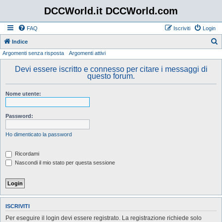
DCCWorld.it DCCWorld.com
FAQ
Iscriviti
Login
Indice
Argomenti senza risposta
Argomenti attivi
e
r
Devi essere iscritto e connesso per citare i messaggi di
questo forum.
c
a
Nome utente:
Password:
Ho dimenticato la password
Ricordami
Nascondi il mio stato per questa sessione
ISCRIVITI
Per eseguire il login devi essere registrato. La registrazione richiede solo