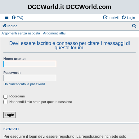
DCCWorld.it DCCWorld.com
FAQ
Iscriviti
Login
Indice
Argomenti senza risposta
Argomenti attivi
e
r
Devi essere iscritto e connesso per citare i messaggi di
questo forum.
c
a
Nome utente:
Password:
Ho dimenticato la password
Ricordami
Nascondi il mio stato per questa sessione
ISCRIVITI
Per eseguire il login devi essere registrato. La registrazione richiede solo