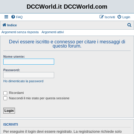
DCCWorld.it DCCWorld.com
FAQ
Iscriviti
Login
Indice
Argomenti senza risposta
Argomenti attivi
e
r
Devi essere iscritto e connesso per citare i messaggi di
questo forum.
c
a
Nome utente:
Password:
Ho dimenticato la password
Ricordami
Nascondi il mio stato per questa sessione
ISCRIVITI
Per eseguire il login devi essere registrato. La registrazione richiede solo