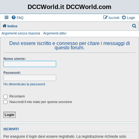
DCCWorld.it DCCWorld.com
FAQ
Iscriviti
Login
Indice
Argomenti senza risposta
Argomenti attivi
e
r
Devi essere iscritto e connesso per citare i messaggi di
questo forum.
c
a
Nome utente:
Password:
Ho dimenticato la password
Ricordami
Nascondi il mio stato per questa sessione
ISCRIVITI
Per eseguire il login devi essere registrato. La registrazione richiede solo