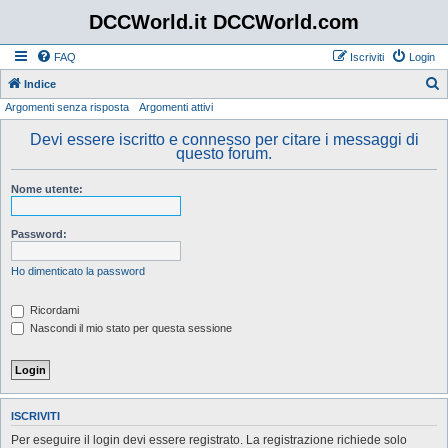
DCCWorld.it DCCWorld.com
FAQ
Iscriviti
Login
Indice
Argomenti senza risposta
Argomenti attivi
e
r
Devi essere iscritto e connesso per citare i messaggi di
questo forum.
c
a
Nome utente:
Password:
Ho dimenticato la password
Ricordami
Nascondi il mio stato per questa sessione
ISCRIVITI
Per eseguire il login devi essere registrato. La registrazione richiede solo