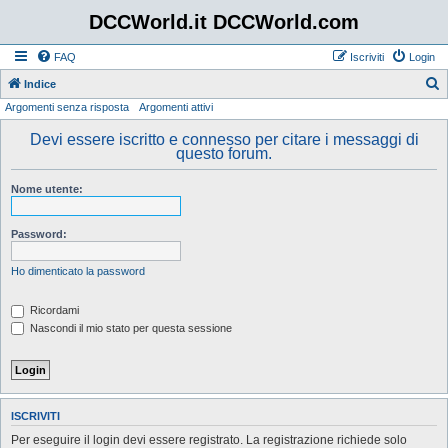
DCCWorld.it DCCWorld.com
FAQ
Iscriviti
Login
Indice
Argomenti senza risposta
Argomenti attivi
e
r
Devi essere iscritto e connesso per citare i messaggi di
questo forum.
c
a
Nome utente:
Password:
Ho dimenticato la password
Ricordami
Nascondi il mio stato per questa sessione
ISCRIVITI
Per eseguire il login devi essere registrato. La registrazione richiede solo