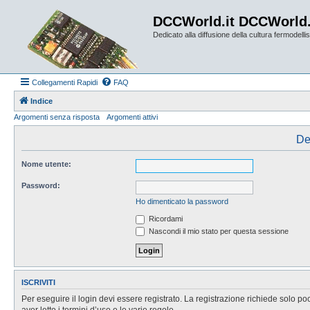
DCCWorld.it DCCWorld
Dedicato alla diffusione della cultura fermodellist
Collegamenti Rapidi
FAQ
Indice
Argomenti senza risposta
Argomenti attivi
De
Nome utente:
Password:
Ho dimenticato la password
Ricordami
Nascondi il mio stato per questa sessione
ISCRIVITI
Per eseguire il login devi essere registrato. La registrazione richiede solo po
aver letto i termini d’uso e le varie regole.