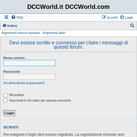
DCCWorld.it DCCWorld.com
FAQ
Iscriviti
Login
Indice
Argomenti senza risposta
Argomenti attivi
e
r
Devi essere iscritto e connesso per citare i messaggi di
questo forum.
c
a
Nome utente:
Password:
Ho dimenticato la password
Ricordami
Nascondi il mio stato per questa sessione
ISCRIVITI
Per eseguire il login devi essere registrato. La registrazione richiede solo