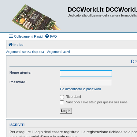
DCCWorld.it DCCWorld
Dedicato alla diffusione della cultura fermodellist
Collegamenti Rapidi
FAQ
Indice
Argomenti senza risposta
Argomenti attivi
De
Nome utente:
Password:
Ho dimenticato la password
Ricordami
Nascondi il mio stato per questa sessione
ISCRIVITI
Per eseguire il login devi essere registrato. La registrazione richiede solo po
aver letto i termini d’uso e le varie regole.