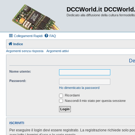
DCCWorld.it DCCWorld
Dedicato alla diffusione della cultura fermodellist
Collegamenti Rapidi
FAQ
Indice
Argomenti senza risposta
Argomenti attivi
De
Nome utente:
Password:
Ho dimenticato la password
Ricordami
Nascondi il mio stato per questa sessione
ISCRIVITI
Per eseguire il login devi essere registrato. La registrazione richiede solo po
aver letto i termini d’uso e le varie regole.