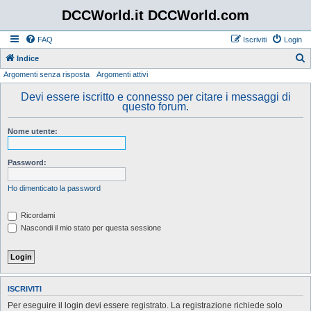
DCCWorld.it DCCWorld.com
FAQ
Iscriviti
Login
Indice
Argomenti senza risposta
Argomenti attivi
e
r
Devi essere iscritto e connesso per citare i messaggi di
questo forum.
c
a
Nome utente:
Password:
Ho dimenticato la password
Ricordami
Nascondi il mio stato per questa sessione
ISCRIVITI
Per eseguire il login devi essere registrato. La registrazione richiede solo