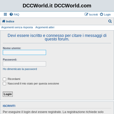
DCCWorld.it DCCWorld.com
FAQ
Iscriviti
Login
Indice
Argomenti senza risposta
Argomenti attivi
e
r
Devi essere iscritto e connesso per citare i messaggi di
questo forum.
c
a
Nome utente:
Password:
Ho dimenticato la password
Ricordami
Nascondi il mio stato per questa sessione
ISCRIVITI
Per eseguire il login devi essere registrato. La registrazione richiede solo