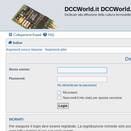
DCCWorld.it DCCWorld
Dedicato alla diffusione della cultura fermodellist
Collegamenti Rapidi
FAQ
Indice
Argomenti senza risposta
Argomenti attivi
De
Nome utente:
Password:
Ho dimenticato la password
Ricordami
Nascondi il mio stato per questa sessione
ISCRIVITI
Per eseguire il login devi essere registrato. La registrazione richiede solo po
aver letto i termini d’uso e le varie regole.