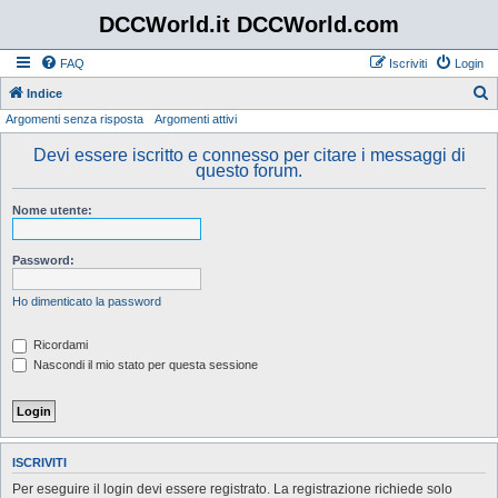
DCCWorld.it DCCWorld.com
FAQ
Iscriviti
Login
Indice
Argomenti senza risposta
Argomenti attivi
e
r
Devi essere iscritto e connesso per citare i messaggi di
questo forum.
c
a
Nome utente:
Password:
Ho dimenticato la password
Ricordami
Nascondi il mio stato per questa sessione
ISCRIVITI
Per eseguire il login devi essere registrato. La registrazione richiede solo