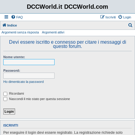
DCCWorld.it DCCWorld.com
FAQ
Iscriviti
Login
Indice
Argomenti senza risposta
Argomenti attivi
e
r
Devi essere iscritto e connesso per citare i messaggi di
questo forum.
c
a
Nome utente:
Password:
Ho dimenticato la password
Ricordami
Nascondi il mio stato per questa sessione
ISCRIVITI
Per eseguire il login devi essere registrato. La registrazione richiede solo