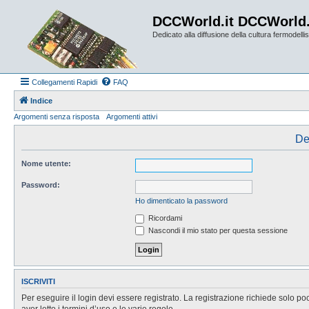
DCCWorld.it DCCWorld
Dedicato alla diffusione della cultura fermodellist
Collegamenti Rapidi
FAQ
Indice
Argomenti senza risposta
Argomenti attivi
De
Nome utente:
Password:
Ho dimenticato la password
Ricordami
Nascondi il mio stato per questa sessione
ISCRIVITI
Per eseguire il login devi essere registrato. La registrazione richiede solo po
aver letto i termini d’uso e le varie regole.