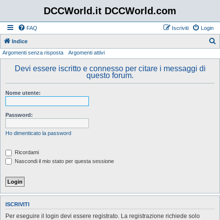
DCCWorld.it DCCWorld.com
FAQ
Iscriviti
Login
Indice
Argomenti senza risposta
Argomenti attivi
e
r
Devi essere iscritto e connesso per citare i messaggi di
questo forum.
c
a
Nome utente:
Password:
Ho dimenticato la password
Ricordami
Nascondi il mio stato per questa sessione
ISCRIVITI
Per eseguire il login devi essere registrato. La registrazione richiede solo