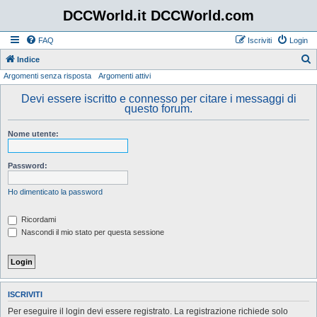
DCCWorld.it DCCWorld.com
FAQ
Iscriviti
Login
Indice
Argomenti senza risposta
Argomenti attivi
e
r
Devi essere iscritto e connesso per citare i messaggi di
questo forum.
c
a
Nome utente:
Password:
Ho dimenticato la password
Ricordami
Nascondi il mio stato per questa sessione
ISCRIVITI
Per eseguire il login devi essere registrato. La registrazione richiede solo