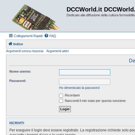
DCCWorld.it DCCWorld
Dedicato alla diffusione della cultura fermodellist
Collegamenti Rapidi
FAQ
Indice
Argomenti senza risposta
Argomenti attivi
De
Nome utente:
Password:
Ho dimenticato la password
Ricordami
Nascondi il mio stato per questa sessione
ISCRIVITI
Per eseguire il login devi essere registrato. La registrazione richiede solo po
aver letto i termini d’uso e le varie regole.