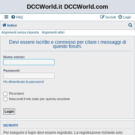
DCCWorld.it DCCWorld.com
FAQ
Iscriviti
Login
Indice
Argomenti senza risposta
Argomenti attivi
e
r
Devi essere iscritto e connesso per citare i messaggi di
questo forum.
c
a
Nome utente:
Password:
Ho dimenticato la password
Ricordami
Nascondi il mio stato per questa sessione
ISCRIVITI
Per eseguire il login devi essere registrato. La registrazione richiede solo