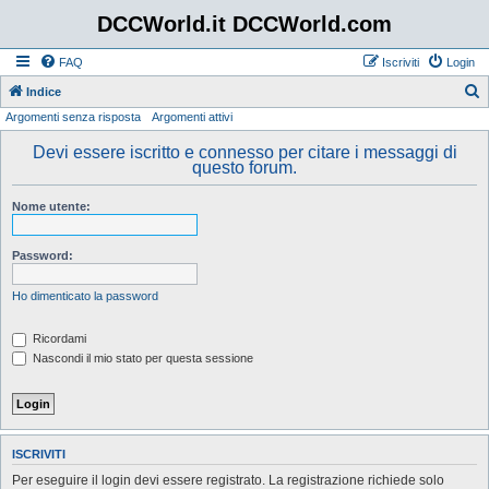
DCCWorld.it DCCWorld.com
FAQ
Iscriviti
Login
Indice
Argomenti senza risposta
Argomenti attivi
e
r
Devi essere iscritto e connesso per citare i messaggi di
questo forum.
c
a
Nome utente:
Password:
Ho dimenticato la password
Ricordami
Nascondi il mio stato per questa sessione
ISCRIVITI
Per eseguire il login devi essere registrato. La registrazione richiede solo