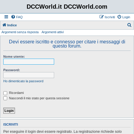
DCCWorld.it DCCWorld.com
FAQ
Iscriviti
Login
Indice
Argomenti senza risposta
Argomenti attivi
e
r
Devi essere iscritto e connesso per citare i messaggi di
questo forum.
c
a
Nome utente:
Password:
Ho dimenticato la password
Ricordami
Nascondi il mio stato per questa sessione
ISCRIVITI
Per eseguire il login devi essere registrato. La registrazione richiede solo