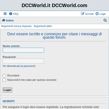
DCCWorld.it DCCWorld.com
FAQ
Iscriviti
Login
Indice
Argomenti senza risposta
Argomenti attivi
e
r
Devi essere iscritto e connesso per citare i messaggi di
questo forum.
c
a
Nome utente:
Password:
Ho dimenticato la password
Ricordami
Nascondi il mio stato per questa sessione
ISCRIVITI
Per eseguire il login devi essere registrato. La registrazione richiede solo