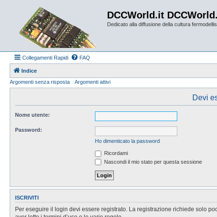
DCCWorld.it DCCWorld
Dedicato alla diffusione della cultura fermodellist
Collegamenti Rapidi
FAQ
Indice
Argomenti senza risposta
Argomenti attivi
Devi es
Nome utente:
Password:
Ho dimenticato la password
Ricordami
Nascondi il mio stato per questa sessione
ISCRIVITI
Per eseguire il login devi essere registrato. La registrazione richiede solo po
aver letto i termini d’uso e le varie regole.