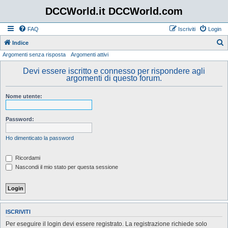
DCCWorld.it DCCWorld.com
FAQ
Iscriviti
Login
Indice
Argomenti senza risposta
Argomenti attivi
e
r
Devi essere iscritto e connesso per rispondere agli
argomenti di questo forum.
c
a
Nome utente:
Password:
Ho dimenticato la password
Ricordami
Nascondi il mio stato per questa sessione
ISCRIVITI
Per eseguire il login devi essere registrato. La registrazione richiede solo