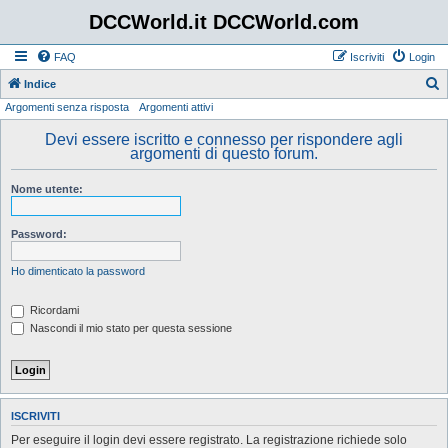
DCCWorld.it DCCWorld.com
FAQ
Iscriviti
Login
Indice
Argomenti senza risposta
Argomenti attivi
e
r
Devi essere iscritto e connesso per rispondere agli
argomenti di questo forum.
c
a
Nome utente:
Password:
Ho dimenticato la password
Ricordami
Nascondi il mio stato per questa sessione
ISCRIVITI
Per eseguire il login devi essere registrato. La registrazione richiede solo