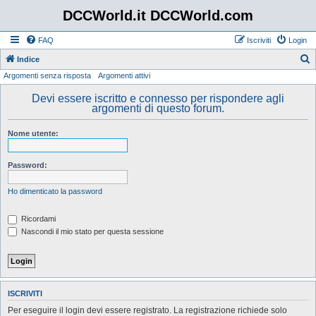
DCCWorld.it DCCWorld.com
FAQ
Iscriviti
Login
Indice
Argomenti senza risposta
Argomenti attivi
e
r
Devi essere iscritto e connesso per rispondere agli
argomenti di questo forum.
c
a
Nome utente:
Password:
Ho dimenticato la password
Ricordami
Nascondi il mio stato per questa sessione
ISCRIVITI
Per eseguire il login devi essere registrato. La registrazione richiede solo