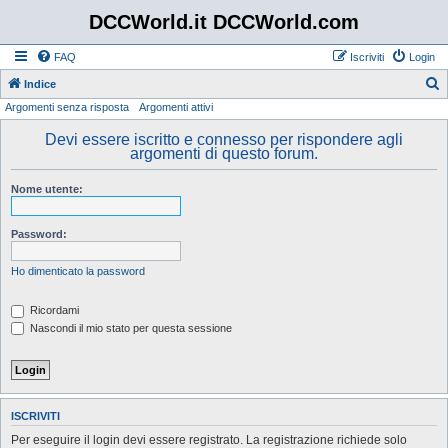
DCCWorld.it DCCWorld.com
FAQ
Iscriviti
Login
Indice
Argomenti senza risposta
Argomenti attivi
e
r
Devi essere iscritto e connesso per rispondere agli
argomenti di questo forum.
c
a
Nome utente:
Password:
Ho dimenticato la password
Ricordami
Nascondi il mio stato per questa sessione
ISCRIVITI
Per eseguire il login devi essere registrato. La registrazione richiede solo