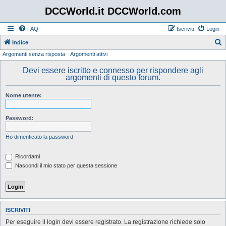
DCCWorld.it DCCWorld.com
FAQ
Iscriviti
Login
Indice
Argomenti senza risposta
Argomenti attivi
e
r
Devi essere iscritto e connesso per rispondere agli
argomenti di questo forum.
c
a
Nome utente:
Password:
Ho dimenticato la password
Ricordami
Nascondi il mio stato per questa sessione
ISCRIVITI
Per eseguire il login devi essere registrato. La registrazione richiede solo