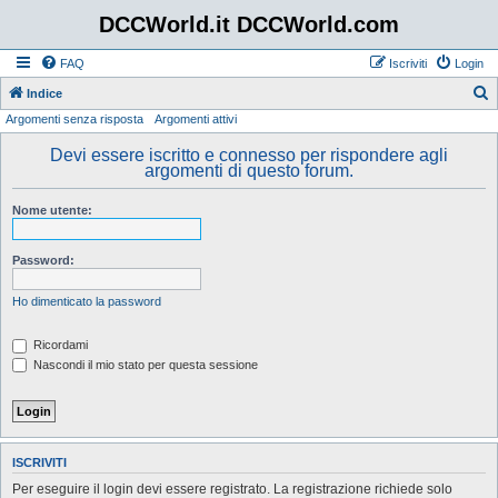
DCCWorld.it DCCWorld.com
FAQ
Iscriviti
Login
Indice
Argomenti senza risposta
Argomenti attivi
e
r
Devi essere iscritto e connesso per rispondere agli
argomenti di questo forum.
c
a
Nome utente:
Password:
Ho dimenticato la password
Ricordami
Nascondi il mio stato per questa sessione
ISCRIVITI
Per eseguire il login devi essere registrato. La registrazione richiede solo