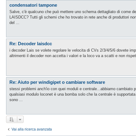
condensatori tampone
Salve, c'è qualcuno che può mettere uno schema dettagliato di come dev
LAISDCC? Tutti gli schemi che ho trovato in rete anche di produttori non 
del ...
Re: Decoder laisdcc
i decoder Lais se volete regolare le velocita di CVs 2/3/4/5/6 dovete im
altrimenti il decoder non accetta i valori e la loco va a scatti e non rispe
Re: Aiuto per windigipet o cambiare software
stessi problemi anch'io con quei moduli e centrale...abbiamo cambiato p
qualsiasi modulo loconet è una bomba solo che la centrale è supportata
sono ...
Vai alla ricerca avanzata