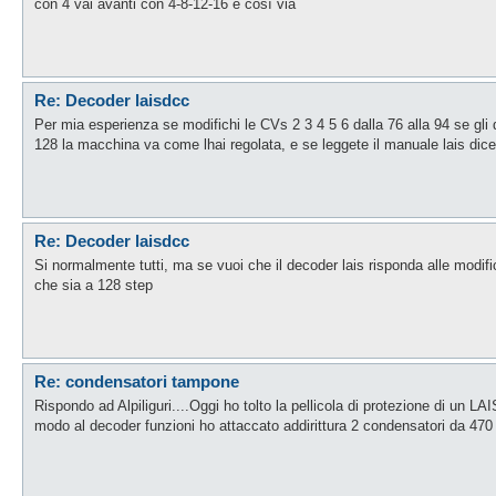
con 4 vai avanti con 4-8-12-16 e così via
Re: Decoder laisdcc
Per mia esperienza se modifichi le CVs 2 3 4 5 6 dalla 76 alla 94 se gli
128 la macchina va come lhai regolata, e se leggete il manuale lais dice
Re: Decoder laisdcc
Si normalmente tutti, ma se vuoi che il decoder lais risponda alle modif
che sia a 128 step
Re: condensatori tampone
Rispondo ad Alpiliguri....Oggi ho tolto la pellicola di protezione di un LA
modo al decoder funzioni ho attaccato addirittura 2 condensatori da 470