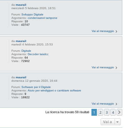
da
maurail
mercoledì 5 febbraio 2020, 18:51
Forum:
Sviluppo Digitale
Argomento:
condensatori tampone
Risposte:
10
Visite :
43747
Vai al messaggio
da
maurail
martedì 4 febbraio 2020, 15:53
Forum:
Digitale
Argomento:
Decoder laisdcc
Risposte:
64
Visite :
72902
Vai al messaggio
da
maurail
domenica 12 gennaio 2020, 16:44
Forum:
Software per il Digitale
Argomento:
Aiuto per windigipet o cambiare software
Risposte:
9
Visite :
16922
Vai al messaggio
1
2
3
4
Pr
La ricerca ha trovato 59 risultati
Vai a