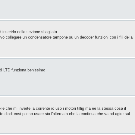
inserirlo nella sezione sbagliata.
o collegare un condensatore tampone su un decoder funzioni con i fili della
 di LTD funziona benissimo
le che mi inverte la corrente io uso i motori tillig ma eè la stessa cosa il
e diodi cosi posso usare sia l'alternata che la continua che va ad agire sul ...