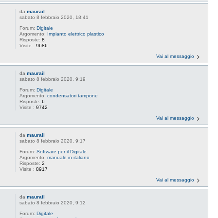
da
maurail
sabato 8 febbraio 2020, 18:41
Forum:
Digitale
Argomento:
Impianto elettrico plastico
Risposte:
8
Visite :
9686
Vai al messaggio
da
maurail
sabato 8 febbraio 2020, 9:19
Forum:
Digitale
Argomento:
condensatori tampone
Risposte:
6
Visite :
9742
Vai al messaggio
da
maurail
sabato 8 febbraio 2020, 9:17
Forum:
Software per il Digitale
Argomento:
manuale in italiano
Risposte:
2
Visite :
8917
Vai al messaggio
da
maurail
sabato 8 febbraio 2020, 9:12
Forum:
Digitale