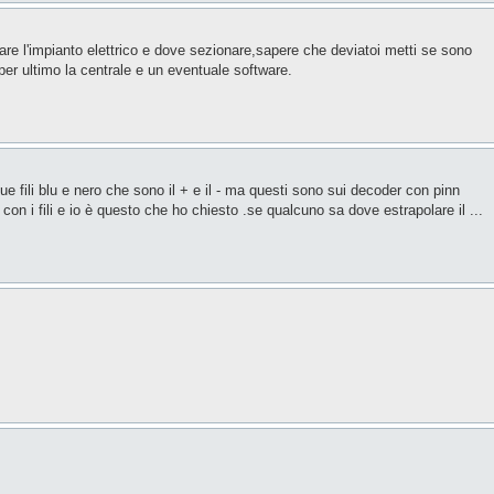
re l'impianto elettrico e dove sezionare,sapere che deviatoi metti se sono
 per ultimo la centrale e un eventuale software.
 fili blu e nero che sono il + e il - ma questi sono sui decoder con pinn
con i fili e io è questo che ho chiesto .se qualcuno sa dove estrapolare il ...