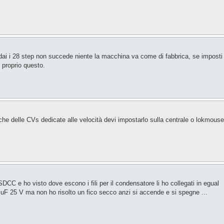
 dai i 28 step non succede niente la macchina va come di fabbrica, se imposti
 proprio questo.
iche delle CVs dedicate alle velocità devi impostarlo sulla centrale o lokmouse
ISDCC e ho visto dove escono i fili per il condensatore li ho collegati in egual
 uF 25 V ma non ho risolto un fico secco anzi si accende e si spegne ...