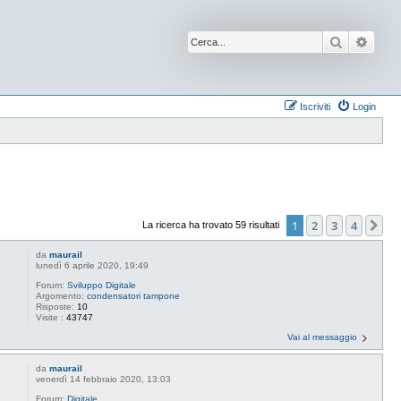
Cerca
Ricer
Iscriviti
Login
1
2
3
4
Pr
La ricerca ha trovato 59 risultati
da
maurail
lunedì 6 aprile 2020, 19:49
Forum:
Sviluppo Digitale
Argomento:
condensatori tampone
Risposte:
10
Visite :
43747
Vai al messaggio
da
maurail
venerdì 14 febbraio 2020, 13:03
Forum:
Digitale