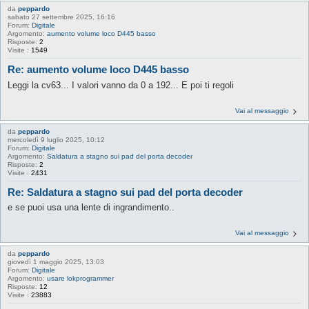
da
peppardo
sabato 27 settembre 2025, 16:16
Forum:
Digitale
Argomento:
aumento volume loco D445 basso
Risposte:
2
Visite :
1549
Re: aumento volume loco D445 basso
Leggi la cv63... I valori vanno da 0 a 192... E poi ti regoli
Vai al messaggio
da
peppardo
mercoledì 9 luglio 2025, 10:12
Forum:
Digitale
Argomento:
Saldatura a stagno sui pad del porta decoder
Risposte:
2
Visite :
2431
Re: Saldatura a stagno sui pad del porta decoder
e se puoi usa una lente di ingrandimento..
Vai al messaggio
da
peppardo
giovedì 1 maggio 2025, 13:03
Forum:
Digitale
Argomento:
usare lokprogrammer
Risposte:
12
Visite :
23883