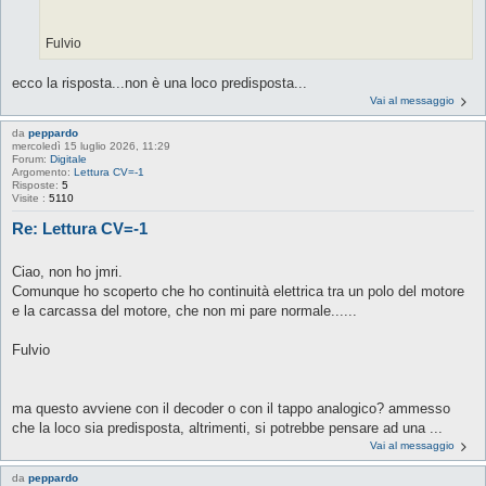
Fulvio
ecco la risposta...non è una loco predisposta...
Vai al messaggio
da
peppardo
mercoledì 15 luglio 2026, 11:29
Forum:
Digitale
Argomento:
Lettura CV=-1
Risposte:
5
Visite :
5110
Re: Lettura CV=-1
Ciao, non ho jmri.
Comunque ho scoperto che ho continuità elettrica tra un polo del motore
e la carcassa del motore, che non mi pare normale......
Fulvio
ma questo avviene con il decoder o con il tappo analogico? ammesso
che la loco sia predisposta, altrimenti, si potrebbe pensare ad una ...
Vai al messaggio
da
peppardo