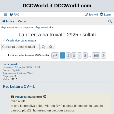
DCCWorld.it DCCWorld.com
FAQ
Iscriviti
Login
Indice
Cerca
Argomenti senza risposta
Argomenti attivi
e
La ricerca ha trovato 2925 risultati
r
c
Vai alla ricerca avanzata
a
Cerca
Ricerca avanzata
Pagina
1
di
195
1
2
3
4
5
195
Pro
La ricerca ha trovato 2925 risultati
…
da
peppardo
mercoledì 15 luglio 2026, 11:33
Forum:
Digitale
Argomento:
Lettura CV=-1
Risposte:
5
Visite :
5110
Re: Lettura CV=-1
Fulviozzi
ha scritto:
Ciao a tutti,
In una locomotiva Liliput Vienna Br42 cablata da me con la basetta
Laisdcc plux22, ho messo un decoder Laisdcc.