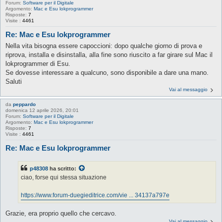
Forum:
Software per il Digitale
Argomento:
Mac e Esu lokprogrammer
Risposte:
7
Visite :
4461
Re: Mac e Esu lokprogrammer
Nella vita bisogna essere capoccioni: dopo qualche giorno di prova e
riprova, installa e disinstalla, alla fine sono riuscito a far girare sul Mac il
lokprogrammer di Esu.
Se dovesse interessare a qualcuno, sono disponibile a dare una mano.
Saluti
Vai al messaggio
da
peppardo
domenica 12 aprile 2026, 20:01
Forum:
Software per il Digitale
Argomento:
Mac e Esu lokprogrammer
Risposte:
7
Visite :
4461
Re: Mac e Esu lokprogrammer
p48308
ha scritto:
ciao, forse qui stessa situazione
https://www.forum-duegieditrice.com/vie ... 34137a797e
Grazie, era proprio quello che cercavo.
Vai al messaggio