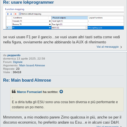
Re: usare lokprogrammer
se vuoi usare F1 per il gancio...se vuoi usare altri tasti setta come vedi
nella figura, ovviamente anche abbinando la AUX di riferimento
Vai al messaggio
da
peppardo
domenica 13 aprile 2025, 22:58
Forum:
Digitale
Argomento:
Main board Almrose
Risposte:
23
Visite :
36418
Re: Main board Almrose
Marco Fornaciari
ha scritto:
.
E a dirla tutta gli ESU sono una cosa ben diversa e più performante e
costano un po meno.
Mmmmmm, a mio modesto parere Zimo qualcosa in più, anche se per il
discorso economico, ho preferito andare su Esu...e in alcuni casi D&H.
Vai al messaggio