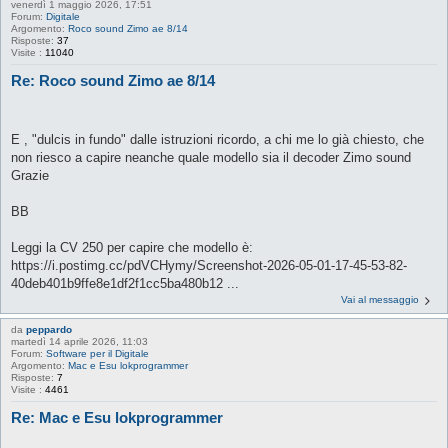
venerdì 1 maggio 2026, 17:51
Forum:
Digitale
Argomento:
Roco sound Zimo ae 8/14
Risposte:
37
Visite :
11040
Re: Roco sound Zimo ae 8/14
E , "dulcis in fundo" dalle istruzioni ricordo, a chi me lo già chiesto, che
non riesco a capire neanche quale modello sia il decoder Zimo sound
Grazie
BB
Leggi la CV 250 per capire che modello è:
https://i.postimg.cc/pdVCHymy/Screenshot-2026-05-01-17-45-53-82-
40deb401b9ffe8e1df2f1cc5ba480b12 ...
Vai al messaggio
da
peppardo
martedì 14 aprile 2026, 11:03
Forum:
Software per il Digitale
Argomento:
Mac e Esu lokprogrammer
Risposte:
7
Visite :
4461
Re: Mac e Esu lokprogrammer