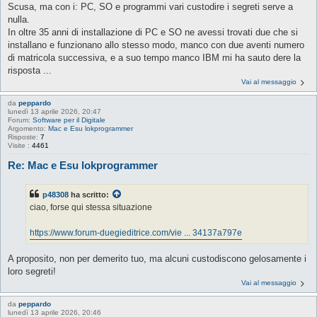
Scusa, ma con i: PC, SO e programmi vari custodire i segreti serve a
nulla.
In oltre 35 anni di installazione di PC e SO ne avessi trovati due che si
installano e funzionano allo stesso modo, manco con due aventi numero
di matricola successiva, e a suo tempo manco IBM mi ha sauto dere la
risposta ...
Vai al messaggio
da
peppardo
lunedì 13 aprile 2026, 20:47
Forum:
Software per il Digitale
Argomento:
Mac e Esu lokprogrammer
Risposte:
7
Visite :
4461
Re: Mac e Esu lokprogrammer
p48308
ha scritto:
ciao, forse qui stessa situazione
https://www.forum-duegieditrice.com/vie ... 34137a797e
A proposito, non per demerito tuo, ma alcuni custodiscono gelosamente i
loro segreti!
Vai al messaggio
da
peppardo
lunedì 13 aprile 2026, 20:46