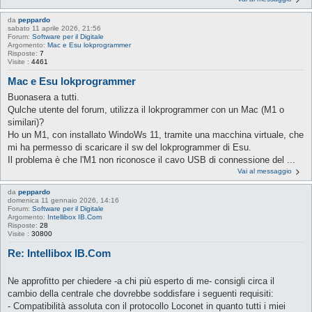
da
peppardo
sabato 11 aprile 2026, 21:56
Forum:
Software per il Digitale
Argomento:
Mac e Esu lokprogrammer
Risposte:
7
Visite :
4461
Mac e Esu lokprogrammer
Buonasera a tutti.
Qulche utente del forum, utilizza il lokprogrammer con un Mac (M1 o
similari)?
Ho un M1, con installato WindoWs 11, tramite una macchina virtuale, che
mi ha permesso di scaricare il sw del lokprogrammer di Esu.
Il problema è che l'M1 non riconosce il cavo USB di connessione del ...
Vai al messaggio
da
peppardo
domenica 11 gennaio 2026, 14:16
Forum:
Software per il Digitale
Argomento:
Intellibox IB.Com
Risposte:
28
Visite :
30800
Re: Intellibox IB.Com
Ne approfitto per chiedere -a chi più esperto di me- consigli circa il
cambio della centrale che dovrebbe soddisfare i seguenti requisiti:
- Compatibilità assoluta con il protocollo Loconet in quanto tutti i miei