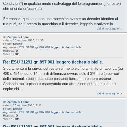
Condividi (*) in qualche modo i salvataggi del lokprogrammer (file .esux)
che ci si da un'occhiata.
Se conosci qualcuno con una macchina avente un decoder identico al
tuo puoi, se ti presta la macchina o il decoder, leggerlo e salvare la ...
Vai al messaggio
da
Zampa di Lepre
sabato 25 ottobre 2025, 14:35
Forum:
Digitale
Argomento:
ESU 31291 gr. 897.001 leggero ticchettio bielle.
Risposte:
5
Visite :
2105
Re: ESU 31291 gr. 897.001 leggero ticchettio bielle.
Sicuramente è la curva, del resto sei molto vicino al limite di fabbrica (tra
420 e 434 ci sono 14 mm di differenza ovvero solo il 3% in più) per cui
delle anomalie tipo il ticchettio possono benissimo essere esserci.
Andando molto piano e osservando con attenzione potresti riuscire a
capire chi ...
Vai al messaggio
da
Zampa di Lepre
sabato 25 ottobre 2025, 8:11
Forum:
Digitale
Argomento:
ESU 31291 gr. 897.001 leggero ticchettio bielle.
Risposte:
5
Visite :
2105
Re: ESU 31291 gr. 897.001 leggero ticchettio bielle.