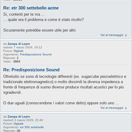
Re: etr 300 settebello acme
Si, contenti per te ma ...
... quale era il problema e come è stato risolto?
Sicuramente potrebbe essere utile per altri.
Vai al messaggio
da
Zampa di Lepre
sabato 7 marzo 2026, 19:12
Forum:
Digitale
Argomento:
Predisposizione Sound
Risposte:
2
Visite :
3863
Re: Predisposizione Sound
Oltretutto se sono di tecnologie differenti (es. sugarcube piezoelettrico e
tradizionale elettromagnetico) o molto dissimili la diversa impedenza a
fronte di frequenze di suono diverse produce risultati acustici per lo più
sgradevoli.
O due uguali (conoscendone i valori come detto) oppure solo uno ...
Vai al messaggio
da
Zampa di Lepre
martedì 3 marzo 2026, 20:40
Forum:
Digitale
Argomento:
etr 300 settebello
Risposte:
30