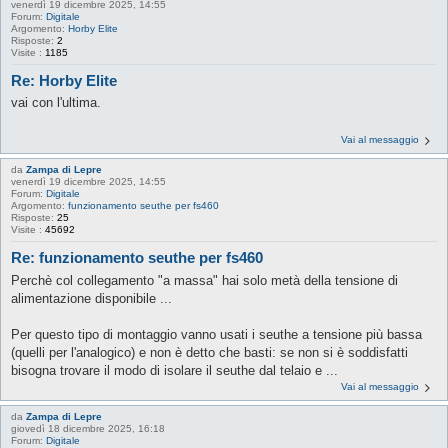
venerdì 19 dicembre 2025, 14:55
Forum:
Digitale
Argomento:
Horby Elite
Risposte:
2
Visite :
1185
Re: Horby Elite
vai con l'ultima.
Vai al messaggio
da
Zampa di Lepre
venerdì 19 dicembre 2025, 14:55
Forum:
Digitale
Argomento:
funzionamento seuthe per fs460
Risposte:
25
Visite :
45692
Re: funzionamento seuthe per fs460
Perchè col collegamento "a massa" hai solo metà della tensione di
alimentazione disponibile ...
Per questo tipo di montaggio vanno usati i seuthe a tensione più bassa
(quelli per l'analogico) e non è detto che basti: se non si è soddisfatti
bisogna trovare il modo di isolare il seuthe dal telaio e ...
Vai al messaggio
da
Zampa di Lepre
giovedì 18 dicembre 2025, 16:18
Forum:
Digitale