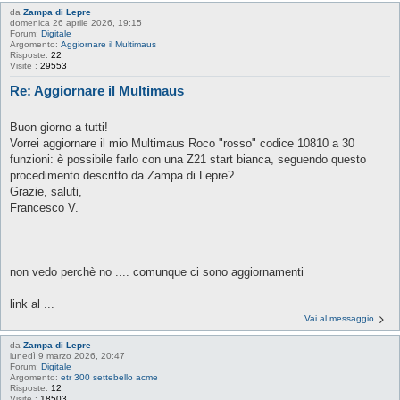
da
Zampa di Lepre
domenica 26 aprile 2026, 19:15
Forum:
Digitale
Argomento:
Aggiornare il Multimaus
Risposte:
22
Visite :
29553
Re: Aggiornare il Multimaus
Buon giorno a tutti!
Vorrei aggiornare il mio Multimaus Roco "rosso" codice 10810 a 30
funzioni: è possibile farlo con una Z21 start bianca, seguendo questo
procedimento descritto da Zampa di Lepre?
Grazie, saluti,
Francesco V.
non vedo perchè no .... comunque ci sono aggiornamenti
link al ...
Vai al messaggio
da
Zampa di Lepre
lunedì 9 marzo 2026, 20:47
Forum:
Digitale
Argomento:
etr 300 settebello acme
Risposte:
12
Visite :
18503