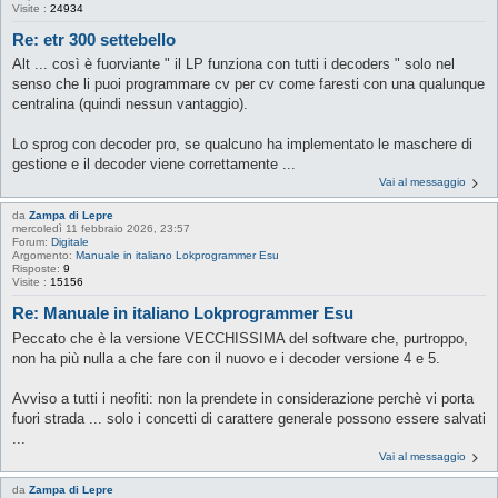
Visite :
24934
Re: etr 300 settebello
Alt ... così è fuorviante " il LP funziona con tutti i decoders " solo nel
senso che li puoi programmare cv per cv come faresti con una qualunque
centralina (quindi nessun vantaggio).
Lo sprog con decoder pro, se qualcuno ha implementato le maschere di
gestione e il decoder viene correttamente ...
Vai al messaggio
da
Zampa di Lepre
mercoledì 11 febbraio 2026, 23:57
Forum:
Digitale
Argomento:
Manuale in italiano Lokprogrammer Esu
Risposte:
9
Visite :
15156
Re: Manuale in italiano Lokprogrammer Esu
Peccato che è la versione VECCHISSIMA del software che, purtroppo,
non ha più nulla a che fare con il nuovo e i decoder versione 4 e 5.
Avviso a tutti i neofiti: non la prendete in considerazione perchè vi porta
fuori strada ... solo i concetti di carattere generale possono essere salvati
...
Vai al messaggio
da
Zampa di Lepre