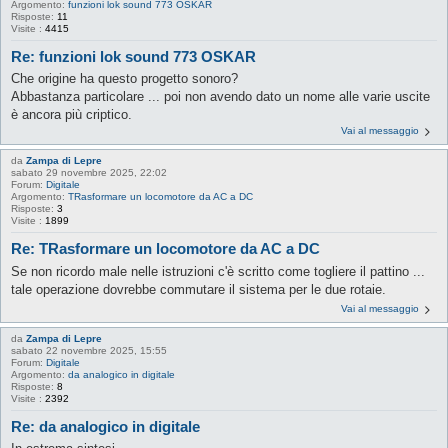
Argomento:
funzioni lok sound 773 OSKAR
Risposte:
11
Visite :
4415
Re: funzioni lok sound 773 OSKAR
Che origine ha questo progetto sonoro?
Abbastanza particolare ... poi non avendo dato un nome alle varie uscite
è ancora più criptico.
Vai al messaggio
da
Zampa di Lepre
sabato 29 novembre 2025, 22:02
Forum:
Digitale
Argomento:
TRasformare un locomotore da AC a DC
Risposte:
3
Visite :
1899
Re: TRasformare un locomotore da AC a DC
Se non ricordo male nelle istruzioni c'è scritto come togliere il pattino ...
tale operazione dovrebbe commutare il sistema per le due rotaie.
Vai al messaggio
da
Zampa di Lepre
sabato 22 novembre 2025, 15:55
Forum:
Digitale
Argomento:
da analogico in digitale
Risposte:
8
Visite :
2392
Re: da analogico in digitale