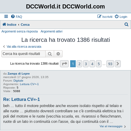
DCCWorld.it DCCWorld.com
FAQ
Iscriviti
Login
Indice
Cerca
Argomenti senza risposta
Argomenti attivi
e
La ricerca ha trovato 1386 risultati
r
c
Vai alla ricerca avanzata
a
Cerca
Ricerca avanzata
Pagina
1
di
93
1
2
3
4
5
93
Pros
La ricerca ha trovato 1386 risultati
…
da
Zampa di Lepre
mercoledì 17 giugno 2026, 13:35
Forum:
Digitale
Argomento:
Lettura CV=-1
Risposte:
5
Visite :
5088
Re: Lettura CV=-1
beh ... tutto il motore potrebbe anche essere isolato rispetto al telaio e
alle ruote ... piuttosto dovresti controllare se c'è continuità elettrica tra i
poli del motore e le ruote (vecchia scuola, es. rivarossi o fleischmann,
ruote di un lato in continuità con l'asse, da qui continuità con il ...
Vai al messaggio