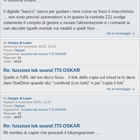
In estrema sintesi ...
il digitale "basico" nasce per guidare i treni come se fossi il macchinista
... non sono previsti automatismi e in questo la centrale Z21 svolge
solamente il compito di gestire e inviare l'alimentazione e i comandi ai
vari decoder (quelli montati sui rotabili e quelli fissi ...
Vai al messaggio
da
Zampa di Lepre
domenica 16 novembre 2025, 19:11
Forum:
Digitale
Argomento:
funzioni lok sound 773 OSKAR
Risposte:
11
Visite :
4415
Re: funzioni lok sound 773 OSKAR
Quello è l'URL del tuo disco fisso... il link della copia sul cloud te lo deve
dare OneDrive quando dici "condividi (con tutti)" e poi "copia il link"
Vai al messaggio
da
Zampa di Lepre
martedì 4 novembre 2025, 13:27
Forum:
Digitale
Argomento:
funzioni lok sound 773 OSKAR
Risposte:
11
Visite :
4415
Re: funzioni lok sound 773 OSKAR
Mi sembra di capire che possiedi il lokprogrammer ....