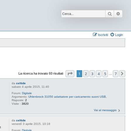
Cerca
Ricer
Iscriviti
Login
Pagina
1
di
7
1
2
3
4
5
7
Pr
La ricerca ha trovato 93 risultati
…
da
celtide
sabato 4 aprile 2015, 11:40
Forum:
Digitale
Argomento:
Uhlenbrock 31050 adattatore per caricamento suoni USB,
Risposte:
2
Visite :
3820
Vai al messaggio
da
celtide
venerdì 3 aprile 2015, 10:16
e
Forum:
Digitale