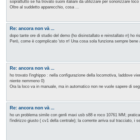
soprattutto se ha trovato suoni italiani da utilizzare per sonorizzare loco i
Oltre al suddetto apparecchio, cosa ...
Re: ancora non và ...
dopo tante ore di studio del demo (ho disinstallato e reinstallato rr) ho r
Però, come è copmplicato 'sto rr! Una cosa sola funziona sempre bene al
Re: ancora non và ...
ho trovato l'inghippo : nella configurazione della locomotiva, laddove vien
niente nemmeno 0)
Ora la loco va in manuale, ma in automatico non ne vuole sapere di seguir
Re: ancora non và ...
ho un problema simile con genli maxi usb s88 e roco 10761 MM; praticame
l'indirizzo giusto ( cv1 della centrale); la corrente arriva sul tracciato, 