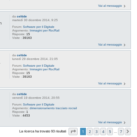
Vai al messaggio
da
celtide
martedì 30 dicembre 2014, 9:25
n
Forum:
Software per il Digitale
Argomento:
Immagini per RocRail
Risposte:
15
Visite :
39163
Vai al messaggio
da
celtide
lunedì 29 dicembre 2014, 21:05
,
Forum:
Software per il Digitale
Argomento:
Immagini per RocRail
Risposte:
15
Visite :
39163
Vai al messaggio
da
celtide
venerdì 19 dicembre 2014, 20:55
Forum:
Software per il Digitale
Argomento:
dimensionamento tracciato rocrail
Risposte:
1
Visite :
4453
Vai al messaggio
Pagina
1
di
7
1
2
3
4
5
7
Pr
La ricerca ha trovato 93 risultati
…