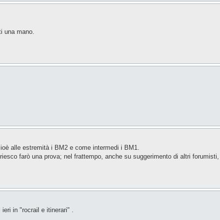
rti una mano.
 cioè alle estremità i BM2 e come intermedi i BM1.
riesco farò una prova; nel frattempo, anche su suggerimento di altri forumisti,
ri in "rocrail e itinerari" .