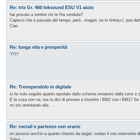
Re: trix Gr. 460 loksound ESU V1 aiuto
hai provato a sentire chi te l'ha venduta?
Capisco che è passato del tempo, però...magari, se lo rintracci, può da
Ciao
Re: lunga vita e prosperità
????
Re: Trenopendolo in digitale
io ho solo seguito quanto riportato dallo schema inviatomi dalla Lenz e
E la cosa non va; ora tu dici di provare a invertire i BM2 con i BM1? Se 
mi sto orientando alla ...
Re: rocrail e partenze con orario
mi associo anch'io a quanto chiesto da target; vedasi il mio intervento di ie
Salvo