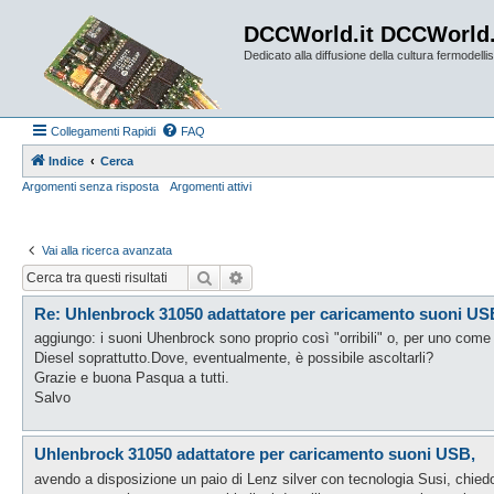
DCCWorld.it DCCWorld
Dedicato alla diffusione della cultura fermodellist
Collegamenti Rapidi
FAQ
Indice
Cerca
Argomenti senza risposta
Argomenti attivi
Vai alla ricerca avanzata
Cerca
Ricerca avanzata
Re: Uhlenbrock 31050 adattatore per caricamento suoni US
aggiungo: i suoni Uhenbrock sono proprio così "orribili" o, per uno com
Diesel soprattutto.Dove, eventualmente, è possibile ascoltarli?
Grazie e buona Pasqua a tutti.
Salvo
Uhlenbrock 31050 adattatore per caricamento suoni USB,
avendo a disposizione un paio di Lenz silver con tecnologia Susi, chiedo 