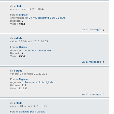
da
celtide
venerdì 6 marzo 2015, 10:47
Forum:
Digitale
Argomento:
trix Gr. 460 loksound ESU V1 aiuto
Risposte:
3
Visite :
4862
Vai al messaggio
da
celtide
sabato 28 febbraio 2015, 10:55
Forum:
Digitale
Argomento:
lunga vita e prosperità
Risposte:
7
Visite :
7584
Vai al messaggio
da
celtide
venerdì 23 gennaio 2015, 9:31
Forum:
Digitale
Argomento:
Trenopendolo in digitale
Risposte:
113
Visite :
111232
Vai al messaggio
da
celtide
martedì 13 gennaio 2015, 8:38
Forum:
Software per il Digitale