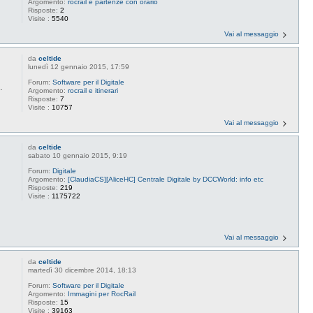
Argomento:
rocrail e partenze con orario
Risposte:
2
Visite :
5540
Vai al messaggio
da
celtide
lunedì 12 gennaio 2015, 17:59
Forum:
Software per il Digitale
.
Argomento:
rocrail e itinerari
Risposte:
7
Visite :
10757
Vai al messaggio
da
celtide
sabato 10 gennaio 2015, 9:19
Forum:
Digitale
Argomento:
[ClaudiaCS][AliceHC] Centrale Digitale by DCCWorld: info etc
Risposte:
219
Visite :
1175722
Vai al messaggio
da
celtide
martedì 30 dicembre 2014, 18:13
Forum:
Software per il Digitale
Argomento:
Immagini per RocRail
Risposte:
15
Visite :
39163