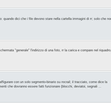
o: quando dici che i file devono stare nella cartella immagini di rr; solo che no
chermata "generale" l'indirizzo di una foto, rr la carica e compare nel riquadro
raffigurare con un solo segmento-binario su rocrail; il tracciato, come dice la
enti che dovranno essere fatti funzionare (blocchi, deviatoi, segnali ...