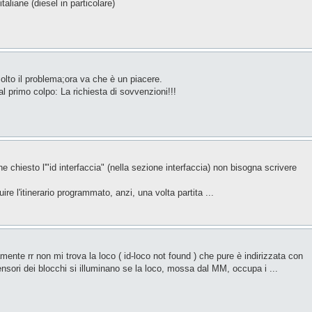
taliane (diesel in particolare)
isolto il problema;ora va che è un piacere.
 primo colpo: La richiesta di sovvenzioni!!!
e chiesto l'"id interfaccia" (nella sezione interfaccia) non bisogna scrivere
e l'itinerario programmato, anzi, una volta partita ...
nte rr non mi trova la loco ( id-loco not found ) che pure è indirizzata con
i sensori dei blocchi si illuminano se la loco, mossa dal MM, occupa i ...