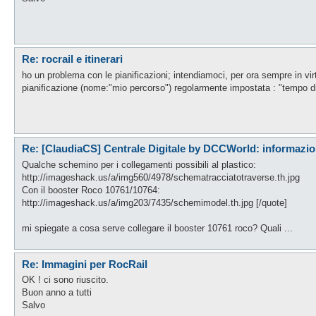
Re: rocrail e itinerari
ho un problema con le pianificazioni; intendiamoci, per ora sempre in vi
pianificazione (nome:"mio percorso") regolarmente impostata : "tempo di e
Re: [ClaudiaCS] Centrale Digitale by DCCWorld: informazio
Qualche schemino per i collegamenti possibili al plastico:
http://imageshack.us/a/img560/4978/schematracciatotraverse.th.jpg
Con il booster Roco 10761/10764:
http://imageshack.us/a/img203/7435/schemimodel.th.jpg [/quote]
mi spiegate a cosa serve collegare il booster 10761 roco? Quali ...
Re: Immagini per RocRail
OK ! ci sono riuscito.
Buon anno a tutti
Salvo