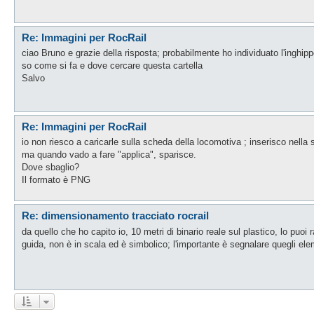
Re: Immagini per RocRail
ciao Bruno e grazie della risposta; probabilmente ho individuato l'inghipp
so come si fa e dove cercare questa cartella
Salvo
Re: Immagini per RocRail
io non riesco a caricarle sulla scheda della locomotiva ; inserisco nella s
ma quando vado a fare "applica", sparisce.
Dove sbaglio?
Il formato è PNG
Re: dimensionamento tracciato rocrail
da quello che ho capito io, 10 metri di binario reale sul plastico, lo puoi 
guida, non è in scala ed è simbolico; l'importante è segnalare quegli elem