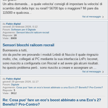
Un altra domanda... a quale velocita' consigli di impostare la velocita' di
scambio dati della lnpc su rorail? 56700 bps o maggiore? Mi pare dia
115000 e qualcosa...
Vai al messaggio
da
Fabio digital
venerdì 20 febbraio 2026, 0:12
Forum:
Software per il Digitale
Argomento:
Sensori blocchi railcom rocrail
Risposte:
18
Visite :
8909
Sensori blocchi railcom rocrail
Buonasera a tutti,
sto da poche ore provando i moduli Lnbidi di Nuccio il quale ringrazio
molto, che, collegati al PC mediante la sua interfaccia LnPc loconet,
sono riuscito a configurarla con Rocrail e ad avere già alcuni risultati.
ho questo problema però.. sono riuscito a creare e assegnare un ...
Vai al messaggio
da
Fabio digital
giovedì 29 gennaio 2026, 11:17
Forum:
Digitale
Argomento:
Cosa puo' fare un eco's boost abbinato a una Eco's 2? Benefci? Pro-Contro?
Risposte:
5
Visite :
3612
Re: Cosa puo' fare un eco's boost abbinato a una Eco's 2?
Benefci? Pro-Contro?