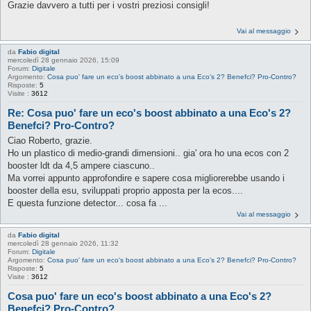
Grazie davvero a tutti per i vostri preziosi consigli!
Vai al messaggio
da
Fabio digital
mercoledì 28 gennaio 2026, 15:09
Forum:
Digitale
Argomento:
Cosa puo' fare un eco's boost abbinato a una Eco's 2? Benefci? Pro-Contro?
Risposte:
5
Visite :
3612
Re: Cosa puo' fare un eco's boost abbinato a una Eco's 2?
Benefci? Pro-Contro?
Ciao Roberto, grazie.
Ho un plastico di medio-grandi dimensioni.. gia' ora ho una ecos con 2
booster ldt da 4,5 ampere ciascuno..
Ma vorrei appunto approfondire e sapere cosa migliorerebbe usando i
booster della esu, sviluppati proprio apposta per la ecos....
E questa funzione detector... cosa fa ...
Vai al messaggio
da
Fabio digital
mercoledì 28 gennaio 2026, 11:32
Forum:
Digitale
Argomento:
Cosa puo' fare un eco's boost abbinato a una Eco's 2? Benefci? Pro-Contro?
Risposte:
5
Visite :
3612
Cosa puo' fare un eco's boost abbinato a una Eco's 2?
Benefci? Pro-Contro?