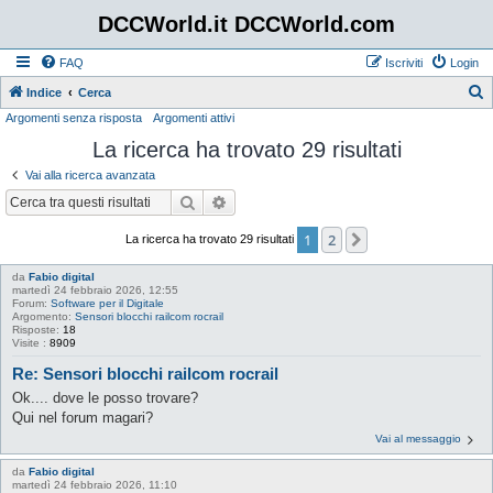
DCCWorld.it DCCWorld.com
FAQ
Iscriviti
Login
Indice
Cerca
Argomenti senza risposta
Argomenti attivi
e
La ricerca ha trovato 29 risultati
r
c
Vai alla ricerca avanzata
a
Cerca
Ricerca avanzata
1
2
Prossimo
La ricerca ha trovato 29 risultati
da
Fabio digital
martedì 24 febbraio 2026, 12:55
Forum:
Software per il Digitale
Argomento:
Sensori blocchi railcom rocrail
Risposte:
18
Visite :
8909
Re: Sensori blocchi railcom rocrail
Ok.... dove le posso trovare?
Qui nel forum magari?
Vai al messaggio
da
Fabio digital
martedì 24 febbraio 2026, 11:10