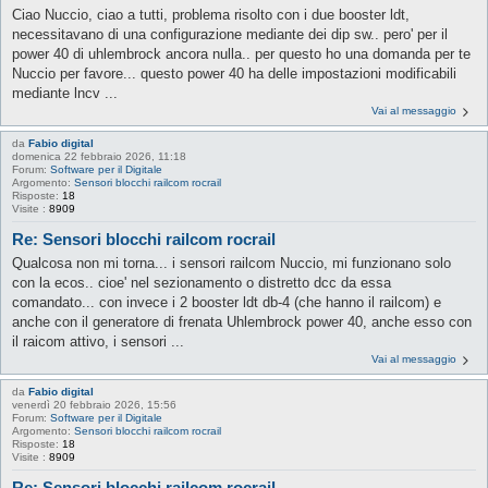
Ciao Nuccio, ciao a tutti, problema risolto con i due booster ldt,
necessitavano di una configurazione mediante dei dip sw.. pero' per il
power 40 di uhlembrock ancora nulla.. per questo ho una domanda per te
Nuccio per favore... questo power 40 ha delle impostazioni modificabili
mediante lncv ...
Vai al messaggio
da
Fabio digital
domenica 22 febbraio 2026, 11:18
Forum:
Software per il Digitale
Argomento:
Sensori blocchi railcom rocrail
Risposte:
18
Visite :
8909
Re: Sensori blocchi railcom rocrail
Qualcosa non mi torna... i sensori railcom Nuccio, mi funzionano solo
con la ecos.. cioe' nel sezionamento o distretto dcc da essa
comandato... con invece i 2 booster ldt db-4 (che hanno il railcom) e
anche con il generatore di frenata Uhlembrock power 40, anche esso con
il raicom attivo, i sensori ...
Vai al messaggio
da
Fabio digital
venerdì 20 febbraio 2026, 15:56
Forum:
Software per il Digitale
Argomento:
Sensori blocchi railcom rocrail
Risposte:
18
Visite :
8909
Re: Sensori blocchi railcom rocrail