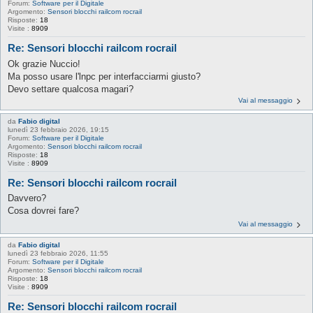
Forum:
Software per il Digitale
Argomento:
Sensori blocchi railcom rocrail
Risposte:
18
Visite :
8909
Re: Sensori blocchi railcom rocrail
Ok grazie Nuccio!
Ma posso usare l'lnpc per interfacciarmi giusto?
Devo settare qualcosa magari?
Vai al messaggio
da
Fabio digital
lunedì 23 febbraio 2026, 19:15
Forum:
Software per il Digitale
Argomento:
Sensori blocchi railcom rocrail
Risposte:
18
Visite :
8909
Re: Sensori blocchi railcom rocrail
Davvero?
Cosa dovrei fare?
Vai al messaggio
da
Fabio digital
lunedì 23 febbraio 2026, 11:55
Forum:
Software per il Digitale
Argomento:
Sensori blocchi railcom rocrail
Risposte:
18
Visite :
8909
Re: Sensori blocchi railcom rocrail