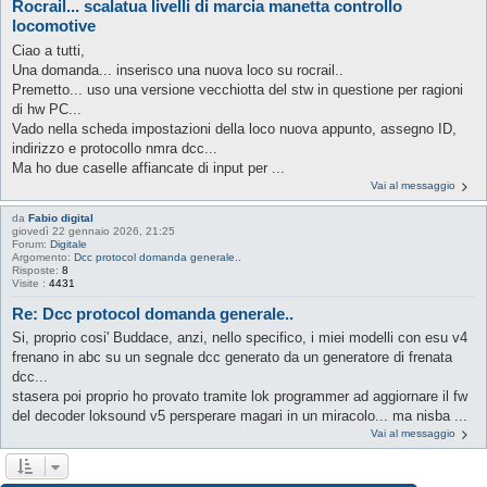
Rocrail... scalatua livelli di marcia manetta controllo
locomotive
Ciao a tutti,
Una domanda... inserisco una nuova loco su rocrail..
Premetto... uso una versione vecchiotta del stw in questione per ragioni
di hw PC...
Vado nella scheda impostazioni della loco nuova appunto, assegno ID,
indirizzo e protocollo nmra dcc...
Ma ho due caselle affiancate di input per ...
Vai al messaggio
da
Fabio digital
giovedì 22 gennaio 2026, 21:25
Forum:
Digitale
Argomento:
Dcc protocol domanda generale..
Risposte:
8
Visite :
4431
Re: Dcc protocol domanda generale..
Si, proprio cosi' Buddace, anzi, nello specifico, i miei modelli con esu v4
frenano in abc su un segnale dcc generato da un generatore di frenata
dcc...
stasera poi proprio ho provato tramite lok programmer ad aggiornare il fw
del decoder loksound v5 persperare magari in un miracolo... ma nisba ...
Vai al messaggio