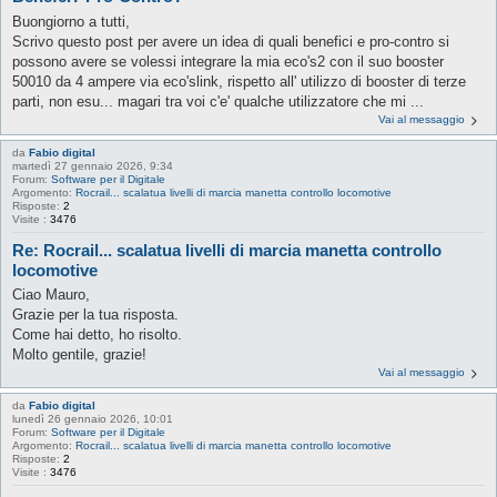
Buongiorno a tutti,
Scrivo questo post per avere un idea di quali benefici e pro-contro si
possono avere se volessi integrare la mia eco's2 con il suo booster
50010 da 4 ampere via eco'slink, rispetto all' utilizzo di booster di terze
parti, non esu... magari tra voi c'e' qualche utilizzatore che mi ...
Vai al messaggio
da
Fabio digital
martedì 27 gennaio 2026, 9:34
Forum:
Software per il Digitale
Argomento:
Rocrail... scalatua livelli di marcia manetta controllo locomotive
Risposte:
2
Visite :
3476
Re: Rocrail... scalatua livelli di marcia manetta controllo
locomotive
Ciao Mauro,
Grazie per la tua risposta.
Come hai detto, ho risolto.
Molto gentile, grazie!
Vai al messaggio
da
Fabio digital
lunedì 26 gennaio 2026, 10:01
Forum:
Software per il Digitale
Argomento:
Rocrail... scalatua livelli di marcia manetta controllo locomotive
Risposte:
2
Visite :
3476