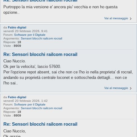
Purtroppo la mia versione e' ancora piu' vecchia e non ho questa
opzione..
Vai al messaggio
da
Fabio digital
venerdì 20 febbraio 2026, 9:41
Forum:
Software per il Digitale
Argomento:
Sensori blocchi railcom rocrail
Risposte:
18
Visite :
8909
Re: Sensori blocchi railcom rocrail
Ciao Nuccio.
Ok per la velocita', lascio 57600.
Per l'opzione repot absent, sai che non ce l'ho io nella proprieta' di rocrail,
andando su proprietà centrale loconet e sottoscheda dettagli... non ce
l'ho sai..
Vai al messaggio
da
Fabio digital
venerdì 20 febbraio 2026, 1:42
Forum:
Software per il Digitale
Argomento:
Sensori blocchi railcom rocrail
Risposte:
18
Visite :
8909
Re: Sensori blocchi railcom rocrail
Ciao Nuccio,
Ok grazie.