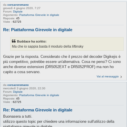
da
corsaroromano
giovedì 4 giugno 2020, 7:27
Forum:
Digitale
Argomento:
Piattaforma Girevole in digitale
Risposte:
45
Visite :
62725
Re: Piattaforma Girevole in digitale
Buddace ha scritto:
Ma che io sappia basta il modulo della liftinsky
Grazie per la risposta. Considerato che il prezzo del decoder Digikejis è
più competitivo, potrebbe essere un'alternativa. Cosa ne pensi? Ci sono
anche diverse estensioni (DR5052EXT e DR5052PROF) ma non ho
capito a cosa servano.
Vai al messaggio
da
corsaroromano
mercoledì 3 giugno 2020, 22:30
Forum:
Digitale
Argomento:
Piattaforma Girevole in digitale
Risposte:
45
Visite :
62725
Re: Piattaforma Girevole in digitale
Buonasera a tutti.
utilizzo questo topic per chiedere una informazione sull'utilizzo della
piattaforma girevole in digitale.