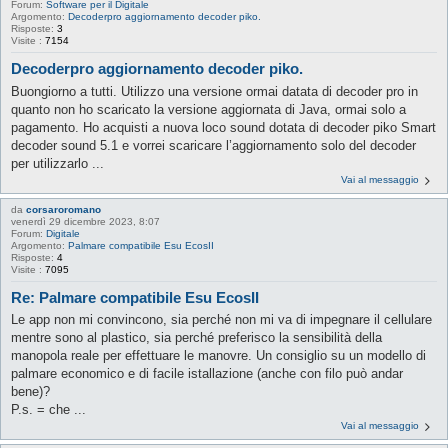
Forum:
Software per il Digitale
Argomento:
Decoderpro aggiornamento decoder piko.
Risposte:
3
Visite :
7154
Decoderpro aggiornamento decoder piko.
Buongiorno a tutti. Utilizzo una versione ormai datata di decoder pro in
quanto non ho scaricato la versione aggiornata di Java, ormai solo a
pagamento. Ho acquisti a nuova loco sound dotata di decoder piko Smart
decoder sound 5.1 e vorrei scaricare l’aggiornamento solo del decoder
per utilizzarlo ...
Vai al messaggio
da
corsaroromano
venerdì 29 dicembre 2023, 8:07
Forum:
Digitale
Argomento:
Palmare compatibile Esu EcosII
Risposte:
4
Visite :
7095
Re: Palmare compatibile Esu EcosII
Le app non mi convincono, sia perché non mi va di impegnare il cellulare
mentre sono al plastico, sia perché preferisco la sensibilità della
manopola reale per effettuare le manovre. Un consiglio su un modello di
palmare economico e di facile istallazione (anche con filo può andar
bene)?
P.s. = che ...
Vai al messaggio