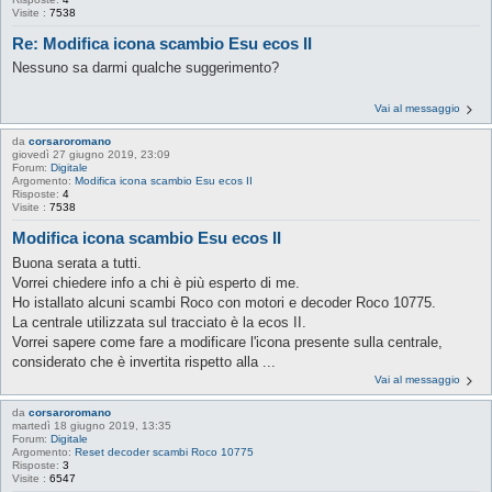
Visite :
7538
Re: Modifica icona scambio Esu ecos II
Nessuno sa darmi qualche suggerimento?
Vai al messaggio
da
corsaroromano
giovedì 27 giugno 2019, 23:09
Forum:
Digitale
Argomento:
Modifica icona scambio Esu ecos II
Risposte:
4
Visite :
7538
Modifica icona scambio Esu ecos II
Buona serata a tutti.
Vorrei chiedere info a chi è più esperto di me.
Ho istallato alcuni scambi Roco con motori e decoder Roco 10775.
La centrale utilizzata sul tracciato è la ecos II.
Vorrei sapere come fare a modificare l'icona presente sulla centrale,
considerato che è invertita rispetto alla ...
Vai al messaggio
da
corsaroromano
martedì 18 giugno 2019, 13:35
Forum:
Digitale
Argomento:
Reset decoder scambi Roco 10775
Risposte:
3
Visite :
6547