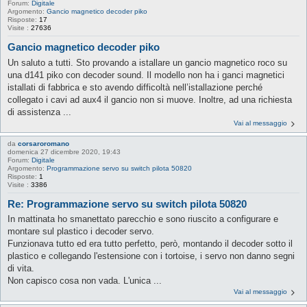
Forum:
Digitale
Argomento:
Gancio magnetico decoder piko
Risposte:
17
Visite :
27636
Gancio magnetico decoder piko
Un saluto a tutti. Sto provando a istallare un gancio magnetico roco su
una d141 piko con decoder sound. Il modello non ha i ganci magnetici
istallati di fabbrica e sto avendo difficoltà nell’istallazione perché
collegato i cavi ad aux4 il gancio non si muove. Inoltre, ad una richiesta
di assistenza ...
Vai al messaggio
da
corsaroromano
domenica 27 dicembre 2020, 19:43
Forum:
Digitale
Argomento:
Programmazione servo su switch pilota 50820
Risposte:
1
Visite :
3386
Re: Programmazione servo su switch pilota 50820
In mattinata ho smanettato parecchio e sono riuscito a configurare e
montare sul plastico i decoder servo.
Funzionava tutto ed era tutto perfetto, però, montando il decoder sotto il
plastico e collegando l'estensione con i tortoise, i servo non danno segni
di vita.
Non capisco cosa non vada. L'unica ...
Vai al messaggio