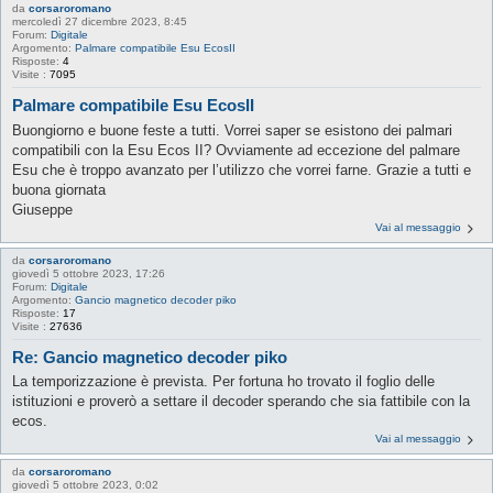
da
corsaroromano
mercoledì 27 dicembre 2023, 8:45
Forum:
Digitale
Argomento:
Palmare compatibile Esu EcosII
Risposte:
4
Visite :
7095
Palmare compatibile Esu EcosII
Buongiorno e buone feste a tutti. Vorrei saper se esistono dei palmari
compatibili con la Esu Ecos II? Ovviamente ad eccezione del palmare
Esu che è troppo avanzato per l’utilizzo che vorrei farne. Grazie a tutti e
buona giornata
Giuseppe
Vai al messaggio
da
corsaroromano
giovedì 5 ottobre 2023, 17:26
Forum:
Digitale
Argomento:
Gancio magnetico decoder piko
Risposte:
17
Visite :
27636
Re: Gancio magnetico decoder piko
La temporizzazione è prevista. Per fortuna ho trovato il foglio delle
istituzioni e proverò a settare il decoder sperando che sia fattibile con la
ecos.
Vai al messaggio
da
corsaroromano
giovedì 5 ottobre 2023, 0:02