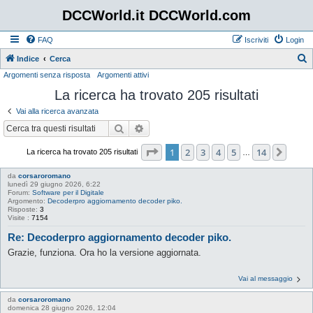
DCCWorld.it DCCWorld.com
FAQ
Iscriviti
Login
Indice
Cerca
Argomenti senza risposta
Argomenti attivi
e
La ricerca ha trovato 205 risultati
r
c
Vai alla ricerca avanzata
a
Cerca
Ricerca avanzata
Pagina
1
di
14
1
2
3
4
5
14
Pros
La ricerca ha trovato 205 risultati
…
da
corsaroromano
lunedì 29 giugno 2026, 6:22
Forum:
Software per il Digitale
Argomento:
Decoderpro aggiornamento decoder piko.
Risposte:
3
Visite :
7154
Re: Decoderpro aggiornamento decoder piko.
Grazie, funziona. Ora ho la versione aggiornata.
Vai al messaggio
da
corsaroromano
domenica 28 giugno 2026, 12:04