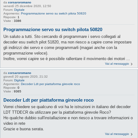
da
corsaroromano
venerdì 25 dicembre 2020, 12:50
Forum:
Digitale
Argomento:
Programmazione servo su switch pilota 50820
Risposte:
1
Visite :
3386
Programmazione servo su switch pilota 50820
Un saluto a tutti. Sto cercando di programmare i servo collegati al
decoder esu switch pilot 51820, ma non riesco a capire come impostare
gli indirizzi dei servo e come programmarli (magari anche con la
programmazione veloce).
Inoltre, vorrei capire se è possibile rallentare il movimento dei motori ...
Vai al messaggio
da
corsaroromano
giovedì 20 agosto 2020, 21:32
Forum:
Digitale
Argomento:
Decoder Ldt per piattaforma girevole roco
Risposte:
0
Visite :
9365
Decoder Ldt per piattaforma girevole roco
Vorrei chiedere se qualcuno di voi ha le istruzioni in italiano del decoder
LDT TTDECR da utilizzare per la piattaforma girevole Roco?
Ho qualche dubbio sull'installazione e non riesco a trovare informazioni o
video in rete
Grazie e buona serata.
Vai al messaggio