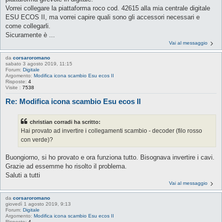
Vorrei collegare la piattaforma roco cod. 42615 alla mia centrale digitale
ESU ECOS II, ma vorrei capire quali sono gli accessori necessari e
come collegarli.
Sicuramente è ...
Vai al messaggio
da
corsaroromano
sabato 3 agosto 2019, 11:15
Forum:
Digitale
Argomento:
Modifica icona scambio Esu ecos II
Risposte:
4
Visite :
7538
Re: Modifica icona scambio Esu ecos II
christian corradi ha scritto:
Hai provato ad invertire i collegamenti scambio - decoder (filo rosso
con verde)?
Buongiorno, si ho provato e ora funziona tutto. Bisognava invertire i cavi.
Grazie ad essemme ho risolto il problema.
Saluti a tutti
Vai al messaggio
da
corsaroromano
giovedì 1 agosto 2019, 9:13
Forum:
Digitale
Argomento:
Modifica icona scambio Esu ecos II
Risposte:
4