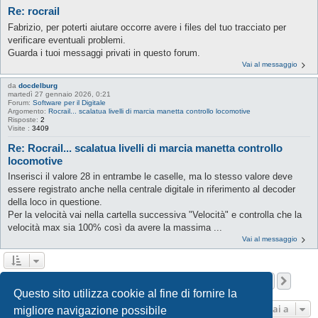
Re: rocrail
Fabrizio, per poterti aiutare occorre avere i files del tuo tracciato per
verificare eventuali problemi.
Guarda i tuoi messaggi privati in questo forum.
Vai al messaggio
da
docdelburg
martedì 27 gennaio 2026, 0:21
Forum:
Software per il Digitale
Argomento:
Rocrail... scalatua livelli di marcia manetta controllo locomotive
Risposte:
2
Visite :
3409
Re: Rocrail... scalatua livelli di marcia manetta controllo
locomotive
Inserisci il valore 28 in entrambe le caselle, ma lo stesso valore deve
essere registrato anche nella centrale digitale in riferimento al decoder
della loco in questione.
Per la velocità vai nella cartella successiva "Velocità" e controlla che la
velocità max sia 100% così da avere la massima ...
Vai al messaggio
Pagina
1
di
36
1
2
3
4
5
36
Pros
La ricerca ha trovato 531 risultati
…
Questo sito utilizza cookie al fine di fornire la
Vai a
migliore navigazione possibile