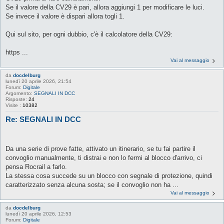
Se il valore della CV29 è pari, allora aggiungi 1 per modificare le luci.
Se invece il valore è dispari allora togli 1.
Qui sul sito, per ogni dubbio, c'è il calcolatore della CV29:
https ...
Vai al messaggio
da
docdelburg
lunedì 20 aprile 2026, 21:54
Forum:
Digitale
Argomento:
SEGNALI IN DCC
Risposte:
24
Visite :
10382
Re: SEGNALI IN DCC
Da una serie di prove fatte, attivato un itinerario, se tu fai partire il
convoglio manualmente, ti distrai e non lo fermi al blocco d'arrivo, ci
pensa Rocrail a farlo.
La stessa cosa succede su un blocco con segnale di protezione, quindi
caratterizzato senza alcuna sosta; se il convoglio non ha ...
Vai al messaggio
da
docdelburg
lunedì 20 aprile 2026, 12:53
Forum:
Digitale