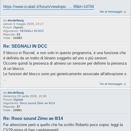
https://www.scalatt.it/forum/viewtopic. ... 89&t=14704
Vai al messaggio
da
docdelburg
sabato 9 maggio 2026, 23:17
Forum:
Digitale
Argomento:
SEGNALI IN DCC
Risposte:
24
Visite :
10382
Re: SEGNALI IN DCC
Il blocco in Rocrail, e non solo in questo programma, è una funzione che
è definita da un tratto di binario soggetto ad uno o più sensori.
Occorre quindi la presenza di almeno un sensore per definire la presenza
di un blocco.
Le funzioni del blocco sono poi genericamente associate all'attivazione o
...
Vai al messaggio
da
docdelburg
domenica 26 aprile 2026, 16:39
Forum:
Digitale
Argomento:
Roco sound Zimo ae 8/14
Risposte:
37
Visite :
10961
Re: Roco sound Zimo ae 8/14
Fai attenzione però a quello che ha scritto Roberto poco sopra: leggi la
CV29 prima di fare cambiamenti!