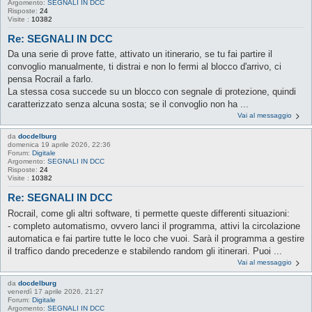
Argomento:
SEGNALI IN DCC
Risposte:
24
Visite :
10382
Re: SEGNALI IN DCC
Da una serie di prove fatte, attivato un itinerario, se tu fai partire il
convoglio manualmente, ti distrai e non lo fermi al blocco d'arrivo, ci
pensa Rocrail a farlo.
La stessa cosa succede su un blocco con segnale di protezione, quindi
caratterizzato senza alcuna sosta; se il convoglio non ha ...
Vai al messaggio
da
docdelburg
domenica 19 aprile 2026, 22:36
Forum:
Digitale
Argomento:
SEGNALI IN DCC
Risposte:
24
Visite :
10382
Re: SEGNALI IN DCC
Rocrail, come gli altri software, ti permette queste differenti situazioni:
- completo automatismo, ovvero lanci il programma, attivi la circolazione
automatica e fai partire tutte le loco che vuoi. Sarà il programma a gestire
il traffico dando precedenze e stabilendo random gli itinerari. Puoi ...
Vai al messaggio
da
docdelburg
venerdì 17 aprile 2026, 21:27
Forum:
Digitale
Argomento:
SEGNALI IN DCC