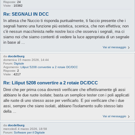
Risposte:
24
Visite :
10382
Re: SEGNALI IN DCC
In attesa che Nuccio ti risponda puntualmente, ti faccio presente che i
segnali hanno una funzione più estetica, scenica, che non effettiva; non
c'è nessun macchinista nelle nostre loco che osserva i segnali, ma ci
siamo noi che siamo contenti di vedere la luce appropriata di un segnale
in base al ...
Vai al messaggio
da
docdelburg
domenica 15 marzo 2026, 14:44
Forum:
Digitale
Argomento:
Liliput 5208 convertire a 2 rotaie DC/DCC
Risposte:
2
Visite :
4217
Re: Liliput 5208 convertire a 2 rotaie DC/DCC
Direi che per prima cosa dovresti verificare che effettivamente gli assi
abbiano le due ruote isolate; basta un semplice tester con i poli applicati
alle ruote di uno stesso asse per verificarlo. E poi verificare che i due
assi, sempre che siano isolati, abbiano l'isolamento sullo stesso lato
della ...
Vai al messaggio
da
docdelburg
mercoledì 4 marzo 2026, 18:58
Forum:
Software per il Digitale