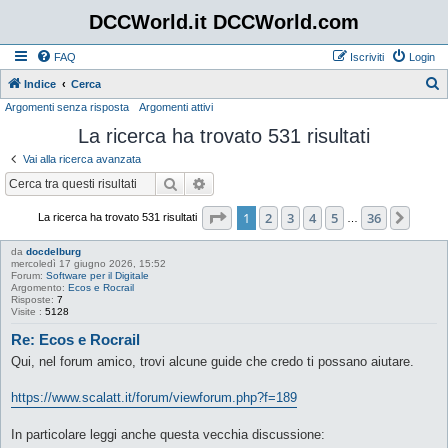
DCCWorld.it DCCWorld.com
FAQ
Iscriviti
Login
Indice
Cerca
Argomenti senza risposta
Argomenti attivi
e
La ricerca ha trovato 531 risultati
r
c
Vai alla ricerca avanzata
a
Cerca
Ricerca avanzata
Pagina
1
di
36
1
2
3
4
5
36
Pros
La ricerca ha trovato 531 risultati
…
da
docdelburg
mercoledì 17 giugno 2026, 15:52
Forum:
Software per il Digitale
Argomento:
Ecos e Rocrail
Risposte:
7
Visite :
5128
Re: Ecos e Rocrail
Qui, nel forum amico, trovi alcune guide che credo ti possano aiutare.
https://www.scalatt.it/forum/viewforum.php?f=189
In particolare leggi anche questa vecchia discussione: