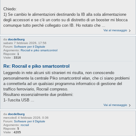
Chiedo:
1) Se cambio le alimentazioni destinando la IB alla sola alimentazione
degli accessori e se c'é un corto su di distretto di un booster mi blocca
comunque tutto perché collegato con IB. Ho notato che ...
Vai al messaggio
da
docdelburg
sabato 7 febbraio 2026, 17:56
Forum:
Software per il Digitale
Argomento:
Rocrail e piko smartcontrol
Risposte:
1
Visite :
3316
Re: Rocrail e piko smartcontrol
Leggendo in rete alcuni siti stranieri mi risulta, non conoscendo
personalmente la centrale Piko smartcontrol wlan, che ci siano problemi
a connetterla ad un qualsiasi programma informatico di gestione del
traffico ferroviario, Rocrail compreso.
Risultano essenzialmente due problemi:
1- l'uscita USB ...
Vai al messaggio
da
docdelburg
mercoledì 4 febbraio 2026, 0:36
Forum:
Software per il Digitale
Argomento:
rocrail
Risposte:
5
Visite :
4205