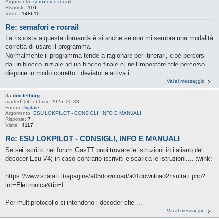
Argomento:
semafori e rocrail
Risposte:
110
Visite :
148610
Re: semafori e rocrail
La risposta a questa domanda è si anche se non mi sembra una modalità
corretta di usare il programma.
Normalmente il programma tende a ragionare per itinerari, cioè percorsi
da un blocco iniziale ad un blocco finale e, nell'impostare tale percorso
dispone in modo corretto i deviatoi e attiva i ...
Vai al messaggio
da
docdelburg
martedì 24 febbraio 2026, 20:38
Forum:
Digitale
Argomento:
ESU LOKPILOT - CONSIGLI, INFO E MANUALI
Risposte:
7
Visite :
4117
Re: ESU LOKPILOT - CONSIGLI, INFO E MANUALI
Se sei iscritto nel forum GasTT puoi trovare le istruzioni in italiano del
decoder Esu V4; in caso contrario iscriviti e scarica le istruzioni.... :wink:
https://www.scalatt.it/apagine/a05download/a01download2risultati.php?
int=Elettronica&tip=I
Per multiprotocollo si intendono i decoder che ...
Vai al messaggio