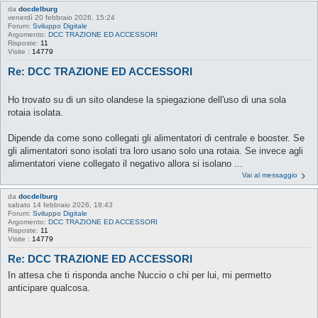
da
docdelburg
venerdì 20 febbraio 2026, 15:24
Forum:
Sviluppo Digitale
Argomento:
DCC TRAZIONE ED ACCESSORI
Risposte:
11
Visite :
14779
Re: DCC TRAZIONE ED ACCESSORI
Ho trovato su di un sito olandese la spiegazione dell'uso di una sola
rotaia isolata.
Dipende da come sono collegati gli alimentatori di centrale e booster. Se
gli alimentatori sono isolati tra loro usano solo una rotaia. Se invece agli
alimentatori viene collegato il negativo allora si isolano ...
Vai al messaggio
da
docdelburg
sabato 14 febbraio 2026, 18:43
Forum:
Sviluppo Digitale
Argomento:
DCC TRAZIONE ED ACCESSORI
Risposte:
11
Visite :
14779
Re: DCC TRAZIONE ED ACCESSORI
In attesa che ti risponda anche Nuccio o chi per lui, mi permetto
anticipare qualcosa.