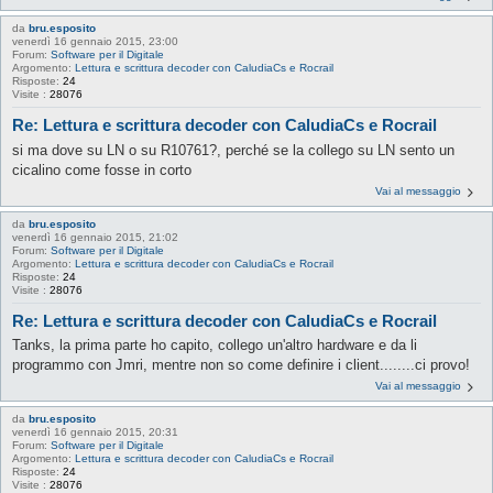
da
bru.esposito
venerdì 16 gennaio 2015, 23:00
Forum:
Software per il Digitale
Argomento:
Lettura e scrittura decoder con CaludiaCs e Rocrail
Risposte:
24
Visite :
28076
Re: Lettura e scrittura decoder con CaludiaCs e Rocrail
si ma dove su LN o su R10761?, perché se la collego su LN sento un
cicalino come fosse in corto
Vai al messaggio
da
bru.esposito
venerdì 16 gennaio 2015, 21:02
Forum:
Software per il Digitale
Argomento:
Lettura e scrittura decoder con CaludiaCs e Rocrail
Risposte:
24
Visite :
28076
Re: Lettura e scrittura decoder con CaludiaCs e Rocrail
Tanks, la prima parte ho capito, collego un'altro hardware e da li
programmo con Jmri, mentre non so come definire i client........ci provo!
Vai al messaggio
da
bru.esposito
venerdì 16 gennaio 2015, 20:31
Forum:
Software per il Digitale
Argomento:
Lettura e scrittura decoder con CaludiaCs e Rocrail
Risposte:
24
Visite :
28076