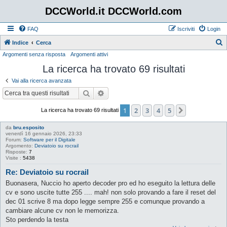
DCCWorld.it DCCWorld.com
FAQ
Iscriviti
Login
Indice
Cerca
Argomenti senza risposta
Argomenti attivi
e
La ricerca ha trovato 69 risultati
r
c
Vai alla ricerca avanzata
a
Cerca
Ricerca avanzata
1
2
3
4
5
Prossimo
La ricerca ha trovato 69 risultati
da
bru.esposito
venerdì 16 gennaio 2026, 23:33
Forum:
Software per il Digitale
Argomento:
Deviatoio su rocrail
Risposte:
7
Visite :
5438
Re: Deviatoio su rocrail
Buonasera, Nuccio ho aperto decoder pro ed ho eseguito la lettura delle
cv e sono uscite tutte 255 .... mah! non solo provando a fare il reset del
dec 01 scrive 8 ma dopo legge sempre 255 e comunque provando a
cambiare alcune cv non le memorizza.
Sto perdendo la testa