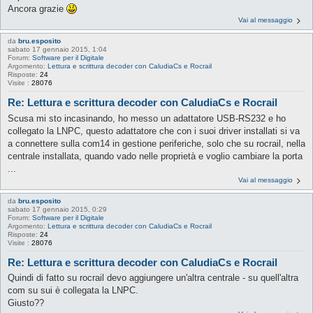
Ancora grazie
Vai al messaggio
da
bru.esposito
sabato 17 gennaio 2015, 1:04
Forum:
Software per il Digitale
Argomento:
Lettura e scrittura decoder con CaludiaCs e Rocrail
Risposte:
24
Visite :
28076
Re: Lettura e scrittura decoder con CaludiaCs e Rocrail
Scusa mi sto incasinando, ho messo un adattatore USB-RS232 e ho
collegato la LNPC, questo adattatore che con i suoi driver installati si va
a connettere sulla com14 in gestione periferiche, solo che su rocrail, nella
centrale installata, quando vado nelle proprietà e voglio cambiare la porta
...
Vai al messaggio
da
bru.esposito
sabato 17 gennaio 2015, 0:29
Forum:
Software per il Digitale
Argomento:
Lettura e scrittura decoder con CaludiaCs e Rocrail
Risposte:
24
Visite :
28076
Re: Lettura e scrittura decoder con CaludiaCs e Rocrail
Quindi di fatto su rocrail devo aggiungere un'altra centrale - su quell'altra
com su sui è collegata la LNPC.
Giusto??