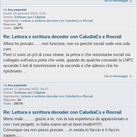
Vai al messaggio
da
bru.esposito
lunedì 19 gennaio 2015, 0:25
Forum:
Software per il Digitale
Argomento:
Lettura e scrittura decoder con CaludiaCs e Rocrail
Risposte:
24
Visite :
28076
Re: Lettura e scrittura decoder con CaludiaCs e Rocrail
Allora ho provato.......non funziona, non so perché rocrail vede una sola
com.
Però ci sono un p'ò di cose strane, la prima e che nonostante rocrail sia
collegato sull'unica porta che vede, quando do qualche comando la LNPC
accende il led di trasmissione e la seconda e che adesso che ho
ripistinatto ...
Vai al messaggio
da
bru.esposito
sabato 17 gennaio 2015, 14:17
Forum:
Software per il Digitale
Argomento:
Lettura e scrittura decoder con CaludiaCs e Rocrail
Risposte:
24
Visite :
28076
Re: Lettura e scrittura decoder con CaludiaCs e Rocrail
Meno male..........grazie a te, con la tua esperienza da appassionato e
con i tuoi progetti, in Italia siamo ad un buon livello!!!!!!!
Comunque ora non posso provare.....in serata lo faccio e ti faccio
sapere......