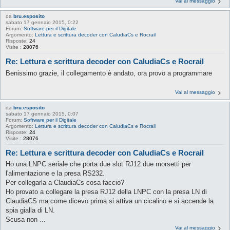
Vai al messaggio
da
bru.esposito
sabato 17 gennaio 2015, 0:22
Forum:
Software per il Digitale
Argomento:
Lettura e scrittura decoder con CaludiaCs e Rocrail
Risposte:
24
Visite :
28076
Re: Lettura e scrittura decoder con CaludiaCs e Rocrail
Benissimo grazie, il collegamento è andato, ora provo a programmare
Vai al messaggio
da
bru.esposito
sabato 17 gennaio 2015, 0:07
Forum:
Software per il Digitale
Argomento:
Lettura e scrittura decoder con CaludiaCs e Rocrail
Risposte:
24
Visite :
28076
Re: Lettura e scrittura decoder con CaludiaCs e Rocrail
Ho una LNPC seriale che porta due slot RJ12 due morsetti per
l'alimentazione e la presa RS232.
Per collegarla a ClaudiaCs cosa faccio?
Ho provato a collegare la presa RJ12 della LNPC con la presa LN di
ClaudiaCS ma come dicevo prima si attiva un cicalino e si accende la
spia gialla di LN.
Scusa non ...
Vai al messaggio