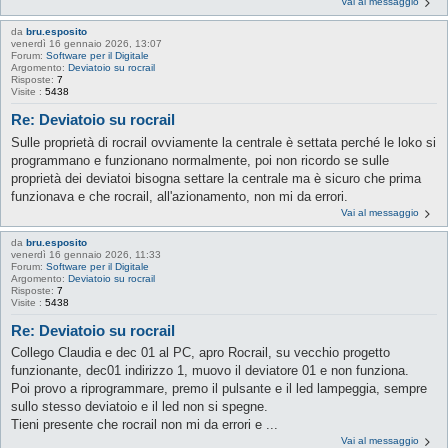
Vai al messaggio
da
bru.esposito
venerdì 16 gennaio 2026, 13:07
Forum:
Software per il Digitale
Argomento:
Deviatoio su rocrail
Risposte:
7
Visite :
5438
Re: Deviatoio su rocrail
Sulle proprietà di rocrail ovviamente la centrale è settata perché le loko si
programmano e funzionano normalmente, poi non ricordo se sulle
proprietà dei deviatoi bisogna settare la centrale ma è sicuro che prima
funzionava e che rocrail, all'azionamento, non mi da errori.
Vai al messaggio
da
bru.esposito
venerdì 16 gennaio 2026, 11:33
Forum:
Software per il Digitale
Argomento:
Deviatoio su rocrail
Risposte:
7
Visite :
5438
Re: Deviatoio su rocrail
Collego Claudia e dec 01 al PC, apro Rocrail, su vecchio progetto
funzionante, dec01 indirizzo 1, muovo il deviatore 01 e non funziona.
Poi provo a riprogrammare, premo il pulsante e il led lampeggia, sempre
sullo stesso deviatoio e il led non si spegne.
Tieni presente che rocrail non mi da errori e ...
Vai al messaggio