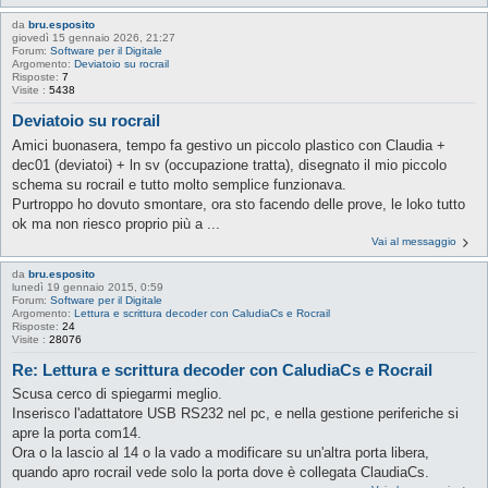
da
bru.esposito
giovedì 15 gennaio 2026, 21:27
Forum:
Software per il Digitale
Argomento:
Deviatoio su rocrail
Risposte:
7
Visite :
5438
Deviatoio su rocrail
Amici buonasera, tempo fa gestivo un piccolo plastico con Claudia +
dec01 (deviatoi) + ln sv (occupazione tratta), disegnato il mio piccolo
schema su rocrail e tutto molto semplice funzionava.
Purtroppo ho dovuto smontare, ora sto facendo delle prove, le loko tutto
ok ma non riesco proprio più a ...
Vai al messaggio
da
bru.esposito
lunedì 19 gennaio 2015, 0:59
Forum:
Software per il Digitale
Argomento:
Lettura e scrittura decoder con CaludiaCs e Rocrail
Risposte:
24
Visite :
28076
Re: Lettura e scrittura decoder con CaludiaCs e Rocrail
Scusa cerco di spiegarmi meglio.
Inserisco l'adattatore USB RS232 nel pc, e nella gestione periferiche si
apre la porta com14.
Ora o la lascio al 14 o la vado a modificare su un'altra porta libera,
quando apro rocrail vede solo la porta dove è collegata ClaudiaCs.