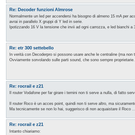
Re: Decoder funzioni Almrose
Normalmente un led per accendersi ha bisogno di almeno 15 mA per accen
avrai in parallelo X gruppi di Y led in serie.
Ipotizzando 16 V la tensione che invii ad ogni carrozza, e led bianchi a 3,2 
Re: etr 300 settebello
In verità con Decoderpro si possono usare anche le centraline (ma non tut
Ovviamente sorvolando sulle parti sound, che sono sempre proprietarie.
Re: rocrail e z21
Il router Vodafone per far girare i ternini non ti serve a nulla, di fatto ser
Il router Roco è un acces point, quindi non ti serve altro, ma sicuramen
Ma tecnicamente se non lo hai, suggerisco di non acquaistare il Roco ..
Re: rocrail e z21
Intanto chiariamo: