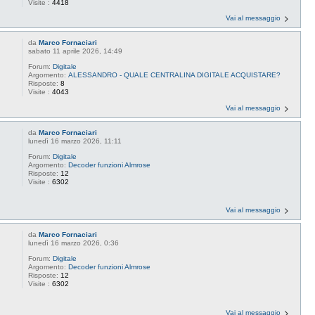
Visite :
4418
Vai al messaggio
da
Marco Fornaciari
sabato 11 aprile 2026, 14:49
Forum:
Digitale
Argomento:
ALESSANDRO - QUALE CENTRALINA DIGITALE ACQUISTARE?
Risposte:
8
Visite :
4043
Vai al messaggio
da
Marco Fornaciari
lunedì 16 marzo 2026, 11:11
Forum:
Digitale
Argomento:
Decoder funzioni Almrose
Risposte:
12
Visite :
6302
Vai al messaggio
da
Marco Fornaciari
lunedì 16 marzo 2026, 0:36
Forum:
Digitale
Argomento:
Decoder funzioni Almrose
Risposte:
12
Visite :
6302
Vai al messaggio