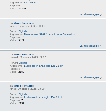
Argomento:
rocrail e z21
Risposte:
15
Visite :
34226
Vai al messaggio
da
Marco Fornaciari
lunedì 8 dicembre 2025, 11:06
Forum:
Digitale
Argomento:
Decoder esu 59622 per minuetto Dtr vitrains
Risposte:
14
Visite :
3427
Vai al messaggio
da
Marco Fornaciari
martedì 21 ottobre 2025, 22:26
Forum:
Digitale
Argomento:
Luci rosse in analogico Esu 21 pin
Risposte:
7
Visite :
2152
Vai al messaggio
da
Marco Fornaciari
lunedì 20 ottobre 2025, 23:00
Forum:
Digitale
Argomento:
Luci rosse in analogico Esu 21 pin
Risposte:
7
Visite :
2152