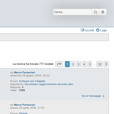
Cerca
Ricer
Iscriviti
Login
Pagina
1
di
52
1
2
3
4
5
52
Pr
La ricerca ha trovato 777 risultati
…
da
Marco Fornaciari
domenica 28 giugno 2026, 18:21
Forum:
Software per il Digitale
Argomento:
Decoderpro aggiornamento decoder piko.
Risposte:
3
Visite :
7088
Vai al messaggio
da
Marco Fornaciari
sabato 25 aprile 2026, 17:51
Forum:
Digitale