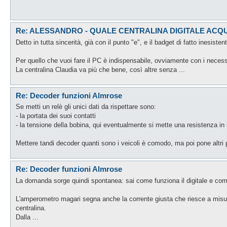
Re: ALESSANDRO - QUALE CENTRALINA DIGITALE ACQ
Detto in tutta sincerità, già con il punto "e", e il badget di fatto inesisten
Per quello che vuoi fare il PC è indispensabile, ovviamente con i necess
La centralina Claudia va più che bene, così altre senza ...
Re: Decoder funzioni Almrose
Se metti un relè gli unici dati da rispettare sono:
- la portata dei suoi contatti
- la tensione della bobina, qui eventualmente si mette una resistenza in 
Mettere tandi decoder quanti sono i veicoli è comodo, ma poi pone altri 
Re: Decoder funzioni Almrose
La domanda sorge quindi spontanea: sai come funziona il digitale e co
L'amperometro magari segna anche la corrente giusta che riesce a misura
centralina.
Dalla ...