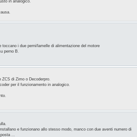
iusto in analogico.
causa.
e toccano i due perni/lamelle di alimentazione del motore
su perno B.
con ZCS di Zimo o Decoderpro.
coder per il funzionamento in analogico.
nto.
lla.
si installano e funzionano allo stesso modo, manco con due aventi numero di
posta ...