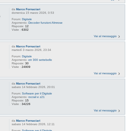
da
Marco Fornaciari
domenica 15 marzo 2026, 0:53
a
Forum:
Digitale
Argomento:
Decoder funzioni Almrose
Risposte:
12
Visite :
6302
Vai al messaggio
da
Marco Fornaciari
martedì 3 marzo 2026, 23:34
Forum:
Digitale
Argomento:
etr 300 settebello
Risposte:
30
Visite :
24909
Vai al messaggio
da
Marco Fornaciari
sabato 14 febbraio 2026, 20:01
Forum:
Software per il Digitale
Argomento:
rocrail e z21
Risposte:
15
Visite :
34226
Vai al messaggio
da
Marco Fornaciari
sabato 14 febbraio 2026, 12:11
Forum:
Software per il Digitale