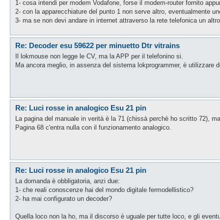
1- cosa intendi per modem Vodafone, forse il modem-router fornito appu
2- con la apparecchiature del punto 1 non serve altro, eventualmente u
3- ma se non devi andare in internet attraverso la rete telefonica un altro 
Re: Decoder esu 59622 per minuetto Dtr vitrains
Il lokmouse non legge le CV, ma la APP per il telefonino si.
Ma ancora meglio, in assenza del sistema lokprogrammer, è utilizzare d
Re: Luci rosse in analogico Esu 21 pin
La pagina del manuale in verità è la 71 (chissà perchè ho scritto 72), ma
Pagina 68 c'entra nulla con il funzionamento analogico.
Re: Luci rosse in analogico Esu 21 pin
La domanda è obbligatoria, anzi due:
1- che reali conoscenze hai del mondo digitale fermodellistico?
2- ha mai configurato un decoder?
Quella loco non la ho, ma il discorso è uguale per tutte loco, e gli event