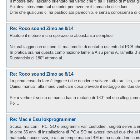
Il motore devi lasciarlo orientato nel verso che ti da il senso di marcia g
Poi devi intervenire sul decoder per invertire il comando delle luci.
Direi che qualcuno ci ha pasticciato parecchio, e senza conoscenza di 
Re: Roco sound Zimo ae 8/14
Ruotore il motore è una operazione abbastanza semplice.
Nel cablaggio non ci sono fili ma lamelle di contatto uscenti dal PCB ch
In pratica ora hai questa combinazione lamella A su perno A, lamella B 
Ruotandolo di 180° attorno al ...
Re: Roco sound Zimo ae 8/14
La prima cosa da fare è leggere i due deoder e salvare tutto su files, 
Quindi manuali alla mano verificare cosa prevede il settaggio dei due de
Per invertire il senso di marcia basta ruotarlo di 180° nel suo alloggiame
Poi ...
Re: Mac e Esu lokprogrammer
Scusa, ma con i: PC, SO e programmi vari custodire i segreti serve a nu
In oltre 35 anni di installazione di PC e SO ne avessi trovati due che 
matricola successiva, e a suo tempo manco IBM mi ha sauto dere la ris