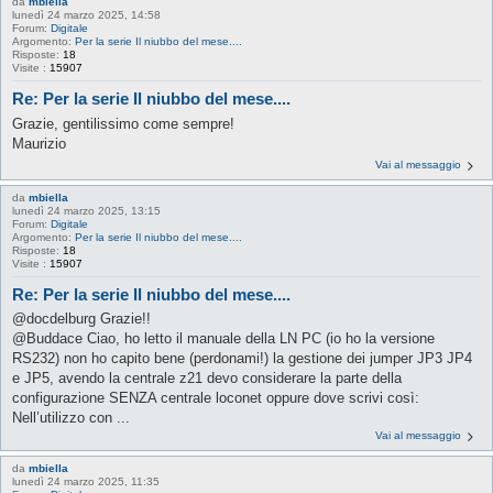
da
mbiella
lunedì 24 marzo 2025, 14:58
Forum:
Digitale
Argomento:
Per la serie Il niubbo del mese....
Risposte:
18
Visite :
15907
Re: Per la serie Il niubbo del mese....
Grazie, gentilissimo come sempre!
Maurizio
Vai al messaggio
da
mbiella
lunedì 24 marzo 2025, 13:15
Forum:
Digitale
Argomento:
Per la serie Il niubbo del mese....
Risposte:
18
Visite :
15907
Re: Per la serie Il niubbo del mese....
@docdelburg Grazie!!
@Buddace Ciao, ho letto il manuale della LN PC (io ho la versione
RS232) non ho capito bene (perdonami!) la gestione dei jumper JP3 JP4
e JP5, avendo la centrale z21 devo considerare la parte della
configurazione SENZA centrale loconet oppure dove scrivi così:
Nell’utilizzo con ...
Vai al messaggio
da
mbiella
lunedì 24 marzo 2025, 11:35