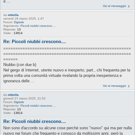
a ...
Vai al messaggio
da
mbiella
venerdì 28 marzo 2025, 1:47
Forum:
Digitale
Argomento:
Piccoli niubbi crescono....
Risposte:
13
Visite :
13814
Re: Piccoli niubbi crescono....
=====================================================
=====================================================
======
Niubbo (con due b)
Nel gergo di Internet, utente nuovo e inesperto; part., chi frequenta per la
prima volta una comunità virtuale rivelando la propria inesperienza e
ignoranza delle ...
Vai al messaggio
da
mbiella
giovedì 27 marzo 2025, 21:53
Forum:
Digitale
Argomento:
Piccoli niubbi crescono....
Risposte:
13
Visite :
13814
Re: Piccoli niubbi crescono....
Non sono d'accordo su alcune cose perchè sono "nuovo" qui ma per nulla
nuovo nei forum che frequento e conosco da moltissimi anni, però la