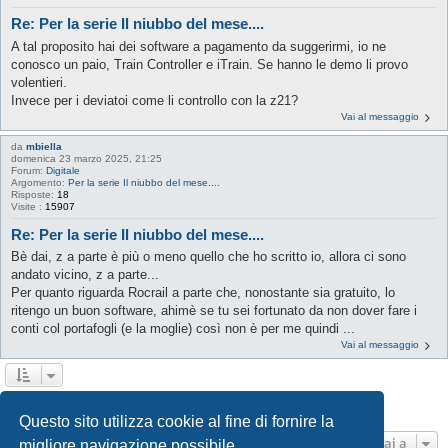
Re: Per la serie Il niubbo del mese....
A tal proposito hai dei software a pagamento da suggerirmi, io ne
conosco un paio, Train Controller e iTrain. Se hanno le demo li provo
volentieri.
Invece per i deviatoi come li controllo con la z21?
Vai al messaggio
da
mbiella
domenica 23 marzo 2025, 21:25
Forum:
Digitale
Argomento:
Per la serie Il niubbo del mese....
Risposte:
18
Visite :
15907
Re: Per la serie Il niubbo del mese....
Bè dai, z a parte è più o meno quello che ho scritto io, allora ci sono
andato vicino, z a parte...
Per quanto riguarda Rocrail a parte che, nonostante sia gratuito, lo
ritengo un buon software, ahimè se tu sei fortunato da non dover fare i
conti col portafogli (e la moglie) così non è per me quindi ...
Vai al messaggio
1
2
Prossimo
La ricerca ha trovato 20 risultati
Questo sito utilizza cookie al fine di fornire la
Vai a
migliore navigazione possibile