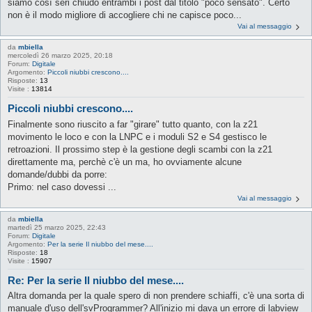
siamo così seri chiudo entrambi i post dal titolo "poco sensato". Certo
non è il modo migliore di accogliere chi ne capisce poco...
Vai al messaggio
da
mbiella
mercoledì 26 marzo 2025, 20:18
Forum:
Digitale
Argomento:
Piccoli niubbi crescono....
Risposte:
13
Visite :
13814
Piccoli niubbi crescono....
Finalmente sono riuscito a far "girare" tutto quanto, con la z21
movimento le loco e con la LNPC e i moduli S2 e S4 gestisco le
retroazioni. Il prossimo step è la gestione degli scambi con la z21
direttamente ma, perchè c'è un ma, ho ovviamente alcune
domande/dubbi da porre:
Primo: nel caso dovessi ...
Vai al messaggio
da
mbiella
martedì 25 marzo 2025, 22:43
Forum:
Digitale
Argomento:
Per la serie Il niubbo del mese....
Risposte:
18
Visite :
15907
Re: Per la serie Il niubbo del mese....
Altra domanda per la quale spero di non prendere schiaffi, c'è una sorta di
manuale d'uso dell'svProgrammer? All'inizio mi dava un errore di labview