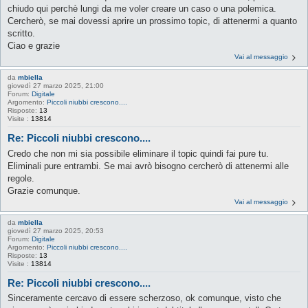
chiudo qui perchè lungi da me voler creare un caso o una polemica.
Cercherò, se mai dovessi aprire un prossimo topic, di attenermi a quanto
scritto.
Ciao e grazie
Vai al messaggio
da
mbiella
giovedì 27 marzo 2025, 21:00
Forum:
Digitale
Argomento:
Piccoli niubbi crescono....
Risposte:
13
Visite :
13814
Re: Piccoli niubbi crescono....
Credo che non mi sia possibile eliminare il topic quindi fai pure tu.
Eliminali pure entrambi. Se mai avrò bisogno cercherò di attenermi alle
regole.
Grazie comunque.
Vai al messaggio
da
mbiella
giovedì 27 marzo 2025, 20:53
Forum:
Digitale
Argomento:
Piccoli niubbi crescono....
Risposte:
13
Visite :
13814
Re: Piccoli niubbi crescono....
Sinceramente cercavo di essere scherzoso, ok comunque, visto che