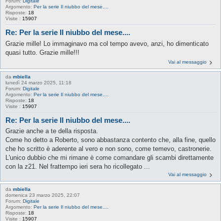
Forum:
Digitale
Argomento:
Per la serie Il niubbo del mese....
Risposte:
18
Visite :
15907
Re: Per la serie Il niubbo del mese....
Grazie mille! Lo immaginavo ma col tempo avevo, anzi, ho dimenticato
quasi tutto. Grazie mille!!!
Vai al messaggio
da
mbiella
lunedì 24 marzo 2025, 11:18
Forum:
Digitale
Argomento:
Per la serie Il niubbo del mese....
Risposte:
18
Visite :
15907
Re: Per la serie Il niubbo del mese....
Grazie anche a te della risposta.
Come ho detto a Roberto, sono abbastanza contento che, alla fine, quello
che ho scritto è aderente al vero e non sono, come temevo, castronerie.
L'unico dubbio che mi rimane è come comandare gli scambi direttamente
con la z21. Nel frattempo ieri sera ho ricollegato ...
Vai al messaggio
da
mbiella
domenica 23 marzo 2025, 22:07
Forum:
Digitale
Argomento:
Per la serie Il niubbo del mese....
Risposte:
18
Visite :
15907