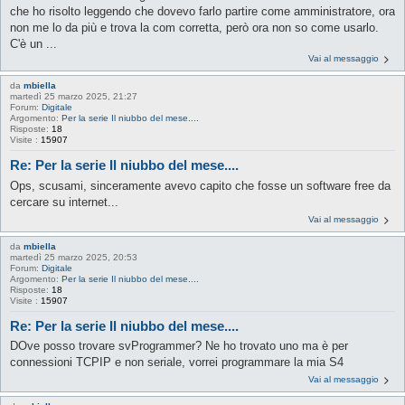
che ho risolto leggendo che dovevo farlo partire come amministratore, ora
non me lo da più e trova la com corretta, però ora non so come usarlo.
C'è un ...
Vai al messaggio
da
mbiella
martedì 25 marzo 2025, 21:27
Forum:
Digitale
Argomento:
Per la serie Il niubbo del mese....
Risposte:
18
Visite :
15907
Re: Per la serie Il niubbo del mese....
Ops, scusami, sinceramente avevo capito che fosse un software free da
cercare su internet...
Vai al messaggio
da
mbiella
martedì 25 marzo 2025, 20:53
Forum:
Digitale
Argomento:
Per la serie Il niubbo del mese....
Risposte:
18
Visite :
15907
Re: Per la serie Il niubbo del mese....
DOve posso trovare svProgrammer? Ne ho trovato uno ma è per
connessioni TCPIP e non seriale, vorrei programmare la mia S4
Vai al messaggio