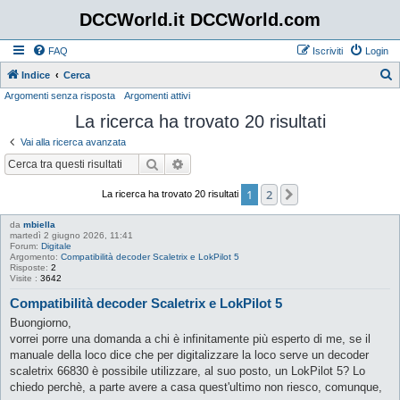
DCCWorld.it DCCWorld.com
FAQ
Iscriviti
Login
Indice
Cerca
Argomenti senza risposta
Argomenti attivi
e
La ricerca ha trovato 20 risultati
r
c
Vai alla ricerca avanzata
a
Cerca
Ricerca avanzata
1
2
Prossimo
La ricerca ha trovato 20 risultati
da
mbiella
martedì 2 giugno 2026, 11:41
Forum:
Digitale
Argomento:
Compatibilità decoder Scaletrix e LokPilot 5
Risposte:
2
Visite :
3642
Compatibilità decoder Scaletrix e LokPilot 5
Buongiorno,
vorrei porre una domanda a chi è infinitamente più esperto di me, se il
manuale della loco dice che per digitalizzare la loco serve un decoder
scaletrix 66830 è possibile utilizzare, al suo posto, un LokPilot 5? Lo
chiedo perchè, a parte avere a casa quest'ultimo non riesco, comunque,