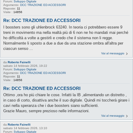
Forum:
Sviluppo Digitale
Argomento:
DCC TRAZIONE ED ACCESSORI
Risposte:
11
Visite :
14856
Re: DCC TRAZIONE ED ACCESSORI
I boosters sono gli uhlenbrock 63240. In teoria ci potrebbero essere 9
treni in movimento ma nella realtà più di 6 non ne ho mandati mai perché
ho difficoltà a volte a gestirli e credo che il sistema non li regge.
Normalmente li sposto a due a due da una stazione ombra all'altra per
ciascun senso ...
Vai al messaggio
da
Roberto Fainelli
sabato 14 febbraio 2026, 19:22
Forum:
Sviluppo Digitale
Argomento:
DCC TRAZIONE ED ACCESSORI
Risposte:
11
Visite :
14856
Re: DCC TRAZIONE ED ACCESSORI
Ottimo ,ora ho più chiare le cose. Infatti la IB ,alimentando un distretto ,
in caso di corto, disattiva anche il suo digitale. Quindi mi toccherà girare i
cavi nella speranza che i due boosters siano sufficienti.
Grazie Mauro, sempre prezioso nelle informazioni.
Vai al messaggio
da
Roberto Fainelli
sabato 14 febbraio 2026, 13:10
Forum:
Sviluppo Digitale