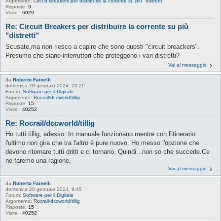
Argomento:
Circuit Breakers per distribuire la corrente su più "distretti"
Risposte:
9
Visite :
6929
Re: Circuit Breakers per distribuire la corrente su più
"distretti"
Scusate,ma non riesco a capire che sono questi "circuit breackers".
Presumo che siano interruttori che proteggono i vari distretti?
Vai al messaggio
da
Roberto Fainelli
domenica 28 gennaio 2024, 20:20
Forum:
Software per il Digitale
Argomento:
Rocrail/dccworld/tillig
Risposte:
15
Visite :
40252
Re: Rocrail/dccworld/tillig
Ho tutti tillig, adesso. In manuale funzionano mentre con l'itinerario
l'ultimo non gira che tra l'altro é pure nuovo. Ho messo l'opzione che
devono ritornare tutti dritti e ci tornano. Quindi...non so che succede.Ce
ne faremo una ragione.
Vai al messaggio
da
Roberto Fainelli
domenica 28 gennaio 2024, 9:45
Forum:
Software per il Digitale
Argomento:
Rocrail/dccworld/tillig
Risposte:
15
Visite :
40252