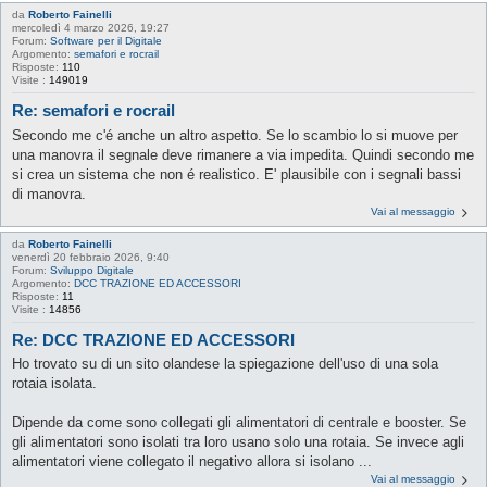
da
Roberto Fainelli
mercoledì 4 marzo 2026, 19:27
Forum:
Software per il Digitale
Argomento:
semafori e rocrail
Risposte:
110
Visite :
149019
Re: semafori e rocrail
Secondo me c'é anche un altro aspetto. Se lo scambio lo si muove per
una manovra il segnale deve rimanere a via impedita. Quindi secondo me
si crea un sistema che non é realistico. E' plausibile con i segnali bassi
di manovra.
Vai al messaggio
da
Roberto Fainelli
venerdì 20 febbraio 2026, 9:40
Forum:
Sviluppo Digitale
Argomento:
DCC TRAZIONE ED ACCESSORI
Risposte:
11
Visite :
14856
Re: DCC TRAZIONE ED ACCESSORI
Ho trovato su di un sito olandese la spiegazione dell'uso di una sola
rotaia isolata.
Dipende da come sono collegati gli alimentatori di centrale e booster. Se
gli alimentatori sono isolati tra loro usano solo una rotaia. Se invece agli
alimentatori viene collegato il negativo allora si isolano ...
Vai al messaggio