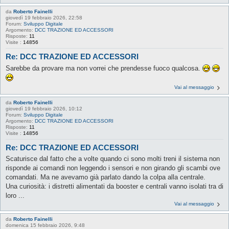
da
Roberto Fainelli
giovedì 19 febbraio 2026, 22:58
Forum:
Sviluppo Digitale
Argomento:
DCC TRAZIONE ED ACCESSORI
Risposte:
11
Visite :
14856
Re: DCC TRAZIONE ED ACCESSORI
Sarebbe da provare ma non vorrei che prendesse fuoco qualcosa.
Vai al messaggio
da
Roberto Fainelli
giovedì 19 febbraio 2026, 10:12
Forum:
Sviluppo Digitale
Argomento:
DCC TRAZIONE ED ACCESSORI
Risposte:
11
Visite :
14856
Re: DCC TRAZIONE ED ACCESSORI
Scaturisce dal fatto che a volte quando ci sono molti treni il sistema non
risponde ai comandi non leggendo i sensori e non girando gli scambi ove
comandati. Ma ne avevamo già parlato dando la colpa alla centrale.
Una curiosità: i distretti alimentati da booster e centrali vanno isolati tra di
loro ...
Vai al messaggio
da
Roberto Fainelli
domenica 15 febbraio 2026, 9:48