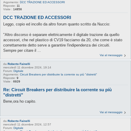
Argomento:
DCC TRAZIONE ED ACCESSORI
Risposte:
11
Visite :
14856
DCC TRAZIONE ED ACCESSORI
Leggo, copio ed incollo da altro forum quanto scritto da Nuccio:
"Altro discorso è separare elettricamente il digitale trazione da quello
accessori, che nel plastico di CV19 facciamo da 20, che come è stato
correttamente detto serve a garantire l'indipendenza dei circuiti.
Sempre per citare il ...
Vai al messaggio
da
Roberto Fainelli
mercoledì 11 dicembre 2024, 19:14
Forum:
Digitale
Argomento:
Circuit Breakers per distribuire la corrente su più "distretti"
Risposte:
9
Visite :
6929
Re: Circuit Breakers per distribuire la corrente su più
"distretti"
Bene,ora ho capito.
Vai al messaggio
da
Roberto Fainelli
mercoledì 11 dicembre 2024, 12:57
Forum:
Digitale