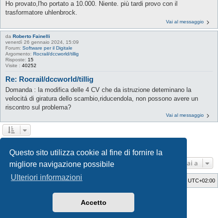
Ho provato,l'ho portato a 10.000. Niente. più tardi provo con il
trasformatore uhlenbrock.
Vai al messaggio
da
Roberto Fainelli
venerdì 26 gennaio 2024, 15:09
Forum:
Software per il Digitale
Argomento:
Rocrail/dccworld/tillig
Risposte:
15
Visite :
40252
Re: Rocrail/dccworld/tillig
Domanda : la modifica delle 4 CV che da istruzione deteminano la
velocitá di giratura dello scambio,riducendola, non possono avere un
riscontro sul problema?
Vai al messaggio
1
2
Prossimo
La ricerca ha trovato 29 risultati
Questo sito utilizza cookie al fine di fornire la
Vai a
migliore navigazione possibile
Ulteriori informazioni
Indice
Cancella cookie
Tutti gli orari sono
UTC+02:00
Style Developer by ©
GTA game
Forum.
Accetto
Creato da
phpBB
® Forum Software © phpBB Limited
Traduzione Italiana
phpBB-Italia.it