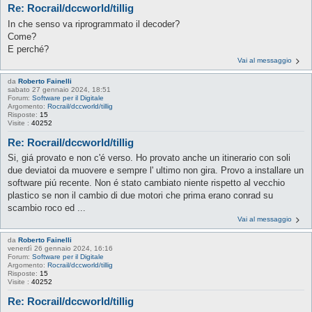
Re: Rocrail/dccworld/tillig
In che senso va riprogrammato il decoder?
Come?
E perché?
Vai al messaggio
da
Roberto Fainelli
sabato 27 gennaio 2024, 18:51
Forum:
Software per il Digitale
Argomento:
Rocrail/dccworld/tillig
Risposte:
15
Visite :
40252
Re: Rocrail/dccworld/tillig
Si, giá provato e non c'é verso. Ho provato anche un itinerario con soli
due deviatoi da muovere e sempre l' ultimo non gira. Provo a installare un
software piú recente. Non é stato cambiato niente rispetto al vecchio
plastico se non il cambio di due motori che prima erano conrad su
scambio roco ed ...
Vai al messaggio
da
Roberto Fainelli
venerdì 26 gennaio 2024, 16:16
Forum:
Software per il Digitale
Argomento:
Rocrail/dccworld/tillig
Risposte:
15
Visite :
40252
Re: Rocrail/dccworld/tillig