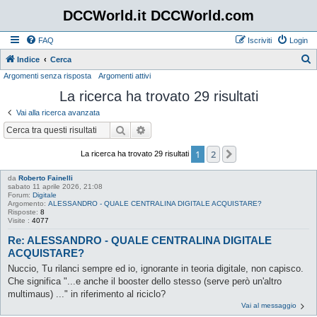
DCCWorld.it DCCWorld.com
FAQ
Iscriviti
Login
Indice
Cerca
Argomenti senza risposta
Argomenti attivi
e
La ricerca ha trovato 29 risultati
r
c
Vai alla ricerca avanzata
a
Cerca
Ricerca avanzata
1
2
Prossimo
La ricerca ha trovato 29 risultati
da
Roberto Fainelli
sabato 11 aprile 2026, 21:08
Forum:
Digitale
Argomento:
ALESSANDRO - QUALE CENTRALINA DIGITALE ACQUISTARE?
Risposte:
8
Visite :
4077
Re: ALESSANDRO - QUALE CENTRALINA DIGITALE
ACQUISTARE?
Nuccio, Tu rilanci sempre ed io, ignorante in teoria digitale, non capisco.
Che significa "...e anche il booster dello stesso (serve però un'altro
multimaus) ..." in riferimento al riciclo?
Vai al messaggio