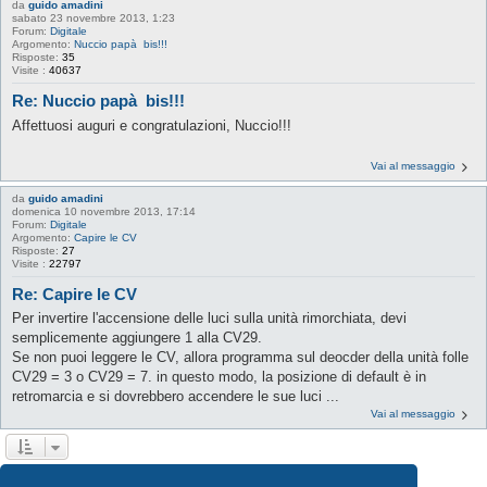
da
guido amadini
sabato 23 novembre 2013, 1:23
Forum:
Digitale
Argomento:
Nuccio papà bis!!!
Risposte:
35
Visite :
40637
Re: Nuccio papà bis!!!
Affettuosi auguri e congratulazioni, Nuccio!!!
Vai al messaggio
da
guido amadini
domenica 10 novembre 2013, 17:14
Forum:
Digitale
Argomento:
Capire le CV
Risposte:
27
Visite :
22797
Re: Capire le CV
Per invertire l'accensione delle luci sulla unità rimorchiata, devi
semplicemente aggiungere 1 alla CV29.
Se non puoi leggere le CV, allora programma sul deocder della unità folle
CV29 = 3 o CV29 = 7. in questo modo, la posizione di default è in
retromarcia e si dovrebbero accendere le sue luci ...
Vai al messaggio
1
2
3
4
5
6
Prossimo
La ricerca ha trovato 85 risultati