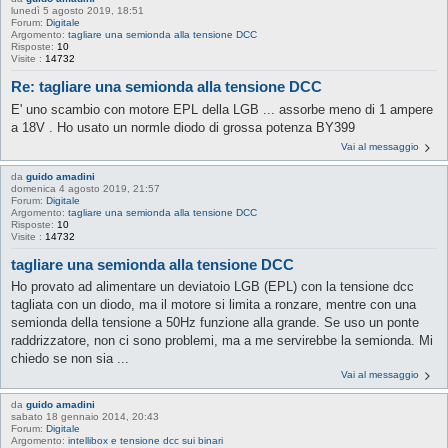
lunedì 5 agosto 2019, 18:51
Forum:
Digitale
Argomento:
tagliare una semionda alla tensione DCC
Risposte:
10
Visite :
14732
Re: tagliare una semionda alla tensione DCC
E' uno scambio con motore EPL della LGB ... assorbe meno di 1 ampere
a 18V . Ho usato un normle diodo di grossa potenza BY399
Vai al messaggio
da
guido amadini
domenica 4 agosto 2019, 21:57
Forum:
Digitale
Argomento:
tagliare una semionda alla tensione DCC
Risposte:
10
Visite :
14732
tagliare una semionda alla tensione DCC
Ho provato ad alimentare un deviatoio LGB (EPL) con la tensione dcc
tagliata con un diodo, ma il motore si limita a ronzare, mentre con una
semionda della tensione a 50Hz funzione alla grande. Se uso un ponte
raddrizzatore, non ci sono problemi, ma a me servirebbe la semionda. Mi
chiedo se non sia ...
Vai al messaggio
da
guido amadini
sabato 18 gennaio 2014, 20:43
Forum:
Digitale
Argomento:
intellibox e tensione dcc sui binari