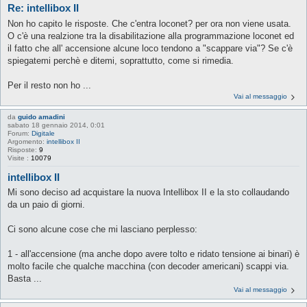
Re: intellibox II
Non ho capito le risposte. Che c'entra loconet? per ora non viene usata.
O c'è una realzione tra la disabilitazione alla programmazione loconet ed
il fatto che all' accensione alcune loco tendono a "scappare via"? Se c'è
spiegatemi perchè e ditemi, soprattutto, come si rimedia.
Per il resto non ho ...
Vai al messaggio
da
guido amadini
sabato 18 gennaio 2014, 0:01
Forum:
Digitale
Argomento:
intellibox II
Risposte:
9
Visite :
10079
intellibox II
Mi sono deciso ad acquistare la nuova Intellibox II e la sto collaudando
da un paio di giorni.
Ci sono alcune cose che mi lasciano perplesso:
1 - all'accensione (ma anche dopo avere tolto e ridato tensione ai binari) è
molto facile che qualche macchina (con decoder americani) scappi via.
Basta ...
Vai al messaggio