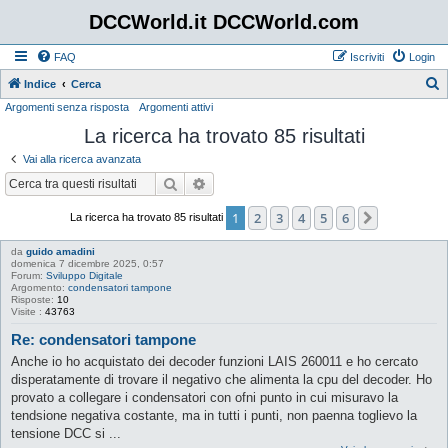
DCCWorld.it DCCWorld.com
FAQ
Iscriviti
Login
Indice
Cerca
Argomenti senza risposta
Argomenti attivi
e
La ricerca ha trovato 85 risultati
r
c
Vai alla ricerca avanzata
a
Cerca
Ricerca avanzata
1
2
3
4
5
6
Prossimo
La ricerca ha trovato 85 risultati
da
guido amadini
domenica 7 dicembre 2025, 0:57
Forum:
Sviluppo Digitale
Argomento:
condensatori tampone
Risposte:
10
Visite :
43763
Re: condensatori tampone
Anche io ho acquistato dei decoder funzioni LAIS 260011 e ho cercato
disperatamente di trovare il negativo che alimenta la cpu del decoder. Ho
provato a collegare i condensatori con ofni punto in cui misuravo la
tendsione negativa costante, ma in tutti i punti, non paenna toglievo la
tensione DCC si ...