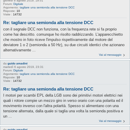
giovedì 8 agosto 2019, 19:51
Forum:
Digitale
Argomento:
tagliare una semionda alla tensione DCC
Risposte:
10
Visite :
14732
Re: tagliare una semionda alla tensione DCC
con il segnale DCC non funziona, con la frequenza rete si fa proprio
come hai descritto. comunque ho risolto raddrizzando. L'apparecchietto
che mostro in foto riceve l'impulso rispettivamente dal motore del
deviatore 1 o 2 (semionda a 50 Hz), su due circuiti identici che azionano
alternativamente ...
Vai al messaggio
da
guido amadini
martedì 6 agosto 2019, 23:31
Forum:
Digitale
Argomento:
tagliare una semionda alla tensione DCC
Risposte:
10
Visite :
14732
Re: tagliare una semionda alla tensione DCC
I motori per scambi EPL della LGB sono dei primitivi motori elettrici nei
quali i rotore compie un mezzo giro in verso orario con una polarita ed il
movimento inverso con l'altra polarità. Spesso si alimentano con una
tensione alternata, dalla quale si taglia una volta la semionda positiva e
un ...
Vai al messaggio
da
guido amadini