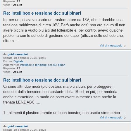
Risposte:
23
Visite :
26129
Re: intellibox e tensione dcc sui binari
Io, per un po' avevo usato un trasformatore da 13V, che ti darebbe una
tensione raddrizzata di circa 16V. Però anche così non ero sicuro di non
avere picchi a vuoto più alti del tollerabile e, per contro, avevo qualche
problema con le schede di gestione dei cappi (utlizzo delle schede che,
oltre a ...
Vai al messaggio
da
guido amadini
sabato 18 gennaio 2014, 18:48
Forum:
Digitale
Argomento:
intellibox e tensione dcc sui binari
Risposte:
23
Visite :
26129
Re: intellibox e tensione dcc sui binari
Ci sono altri due modi (più costosi, ma più sicuri, per proteggere i
decoder dalla tensione non costante della IB ed, in più, per renderla
anche simmetrica, in modo da poter eventualmente usare anche la
frenata LENZ ABC ....
1 - alimenti il plastico tramite un buon booster, con uscita simmetrica ...
Vai al messaggio
da
guido amadini
sabato 18 gennaio 2014, 18:25