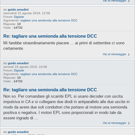
Vai al messaggio
da
guido amadini
mercoledì 21 agosto 2019, 12:58
Forum:
Digitale
Argomento:
tagliare una semionda alla tensione DCC
Risposte:
10
Visite :
14732
Re: tagliare una semionda alla tensione DCC
Mi farebbe straordinariamente piacere ... ai primi di settembre ci sono
certamente.
Vai al messaggio
da
guido amadini
venerdì 16 agosto 2019, 10:08
Forum:
Digitale
Argomento:
tagliare una semionda alla tensione DCC
Risposte:
10
Visite :
14732
Re: tagliare una semionda alla tensione DCC
Non so. Per comandare gli scambi EPL si usano decoder con uscita
impulsiva in CA e si collegano due diodi in antiparallelo alle due uscite in
modo da avere due soli conduttori che portano al motore una semionda
positiva o negativa. I motori EPL sono proporzionali in modo tale da
essere ingrado di ...
Vai al messaggio
da
guido amadini