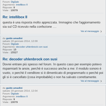
Forum:
Digitale
Argomento:
intellibox II
Risposte:
9
Visite :
10079
Re: intellibox II
questa è una risposta molto apprezzata. Immagino che l'aggiornamento
sia sul CD ricevuto nella confezione ....
Vai al messaggio
da
guido amadini
sabato 18 gennaio 2014, 12:09
Forum:
Digitale
Argomento:
decoder uhlenbrock con susi
Risposte:
15
Visite :
15527
Re: decoder uhlenbrock con susi
Dovrei entrare più spesso nel forum. In questo caso per esempio potevo
risparmiarti le ansie, perchè è successo anche a me: il modulo sonoro è
vuoto, o perchè il venditore si è dimenticato di programmarlo o perchè poi
gli si è cancellato (cosa improbabile) o non ha salvato correttamente.
Vai al messaggio
da
guido amadini
sabato 18 gennaio 2014, 12:04
Forum:
Digitale
Argomento:
intellibox II
Risposte:
9
Visite :
10079