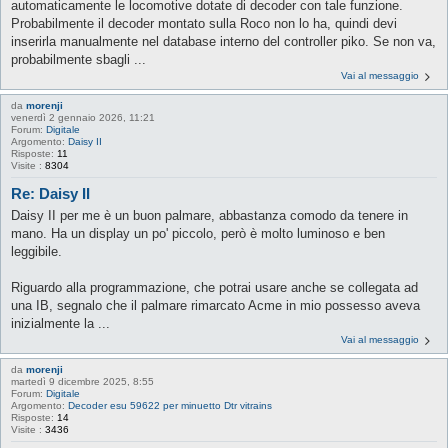
automaticamente le locomotive dotate di decoder con tale funzione.
Probabilmente il decoder montato sulla Roco non lo ha, quindi devi
inserirla manualmente nel database interno del controller piko. Se non va,
probabilmente sbagli ...
Vai al messaggio
da
morenji
venerdì 2 gennaio 2026, 11:21
Forum:
Digitale
Argomento:
Daisy II
Risposte:
11
Visite :
8304
Re: Daisy II
Daisy II per me è un buon palmare, abbastanza comodo da tenere in
mano. Ha un display un po' piccolo, però è molto luminoso e ben
leggibile.
Riguardo alla programmazione, che potrai usare anche se collegata ad
una IB, segnalo che il palmare rimarcato Acme in mio possesso aveva
inizialmente la ...
Vai al messaggio
da
morenji
martedì 9 dicembre 2025, 8:55
Forum:
Digitale
Argomento:
Decoder esu 59622 per minuetto Dtr vitrains
Risposte:
14
Visite :
3436