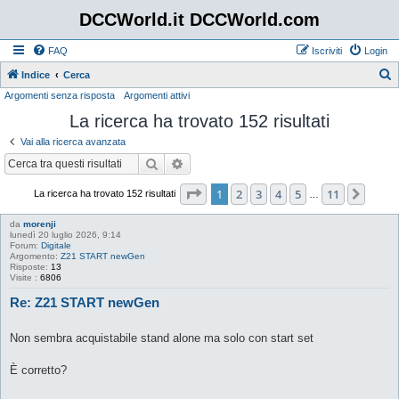
DCCWorld.it DCCWorld.com
FAQ
Iscriviti
Login
Indice
Cerca
Argomenti senza risposta
Argomenti attivi
e
La ricerca ha trovato 152 risultati
r
c
Vai alla ricerca avanzata
a
Cerca
Ricerca avanzata
Pagina
1
di
11
1
2
3
4
5
11
Pros
La ricerca ha trovato 152 risultati
…
da
morenji
lunedì 20 luglio 2026, 9:14
Forum:
Digitale
Argomento:
Z21 START newGen
Risposte:
13
Visite :
6806
Re: Z21 START newGen
Non sembra acquistabile stand alone ma solo con start set
È corretto?