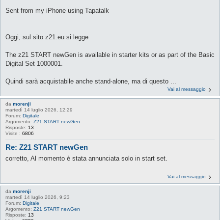
Sent from my iPhone using Tapatalk
Oggi, sul sito z21.eu si legge
The z21 START newGen is available in starter kits or as part of the Basic
Digital Set 1000001.
Quindi sarà acquistabile anche stand-alone, ma di questo ...
Vai al messaggio
da
morenji
martedì 14 luglio 2026, 12:29
Forum:
Digitale
Argomento:
Z21 START newGen
Risposte:
13
Visite :
6806
Re: Z21 START newGen
corretto, Al momento è stata annunciata solo in start set.
Vai al messaggio
da
morenji
martedì 14 luglio 2026, 9:23
Forum:
Digitale
Argomento:
Z21 START newGen
Risposte:
13