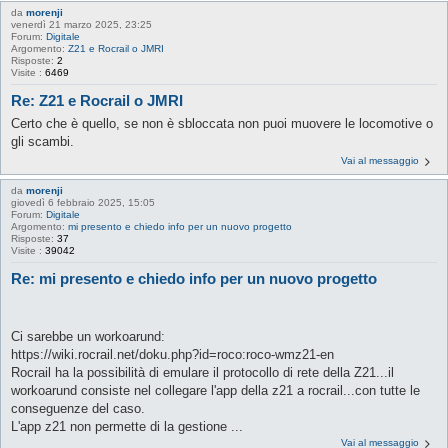
da
morenji
venerdì 21 marzo 2025, 23:25
Forum:
Digitale
Argomento:
Z21 e Rocrail o JMRI
Risposte:
2
Visite :
6469
Re: Z21 e Rocrail o JMRI
Certo che è quello, se non è sbloccata non puoi muovere le locomotive o
gli scambi.
Vai al messaggio
da
morenji
giovedì 6 febbraio 2025, 15:05
Forum:
Digitale
Argomento:
mi presento e chiedo info per un nuovo progetto
Risposte:
37
Visite :
39042
Re: mi presento e chiedo info per un nuovo progetto
Ci sarebbe un workoarund:
https://wiki.rocrail.net/doku.php?id=roco:roco-wmz21-en
Rocrail ha la possibilità di emulare il protocollo di rete della Z21...il
workoarund consiste nel collegare l'app della z21 a rocrail...con tutte le
conseguenze del caso.
L'app z21 non permette di la gestione ...
Vai al messaggio