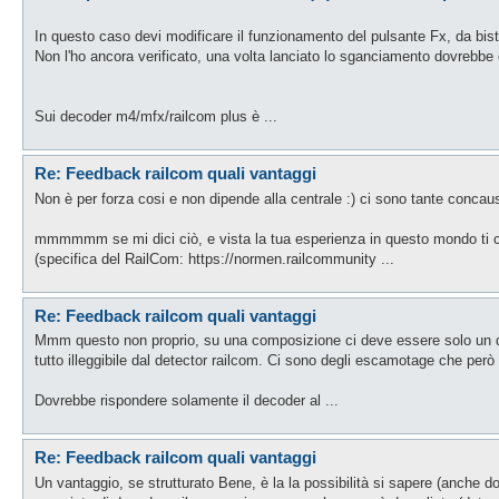
In questo caso devi modificare il funzionamento del pulsante Fx, da bist
Non l'ho ancora verificato, una volta lanciato lo sganciamento dovrebbe 
Sui decoder m4/mfx/railcom plus è ...
Re: Feedback railcom quali vantaggi
Non è per forza cosi e non dipende alla centrale :) ci sono tante concaus
mmmmmm se mi dici ciò, e vista la tua esperienza in questo mondo ti c
(specifica del RailCom: https://normen.railcommunity ...
Re: Feedback railcom quali vantaggi
Mmm questo non proprio, su una composizione ci deve essere solo un deco
tutto illeggibile dal detector railcom. Ci sono degli escamotage che però 
Dovrebbe rispondere solamente il decoder al ...
Re: Feedback railcom quali vantaggi
Un vantaggio, se strutturato Bene, è la la possibilità si sapere (anche do