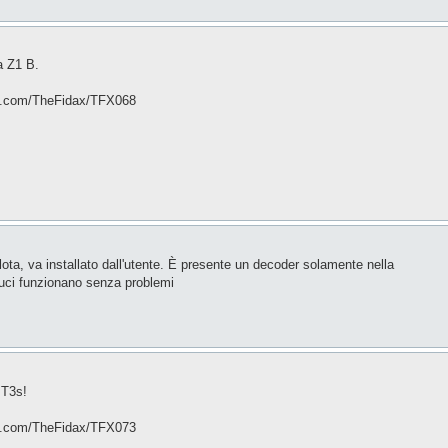
a Z1 B.
thub.com/TheFidax/TFX068
ota, va installato dall'utente. È presente un decoder solamente nella
luci funzionano senza problemi
 T3s!
thub.com/TheFidax/TFX073