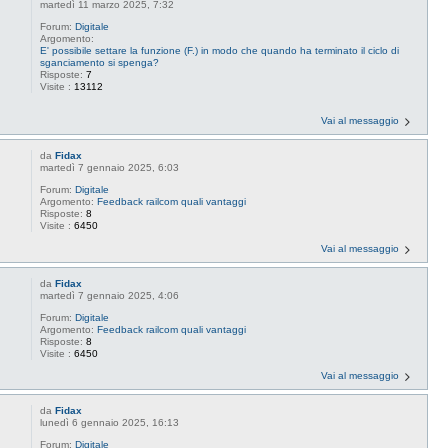
martedì 11 marzo 2025, 7:32
Forum:
Digitale
Argomento:
E' possibile settare la funzione (F.) in modo che quando ha terminato il ciclo di
sganciamento si spenga?
Risposte:
7
Visite :
13112
Vai al messaggio
da
Fidax
martedì 7 gennaio 2025, 6:03
Forum:
Digitale
Argomento:
Feedback railcom quali vantaggi
Risposte:
8
Visite :
6450
Vai al messaggio
da
Fidax
martedì 7 gennaio 2025, 4:06
Forum:
Digitale
Argomento:
Feedback railcom quali vantaggi
Risposte:
8
Visite :
6450
Vai al messaggio
da
Fidax
lunedì 6 gennaio 2025, 16:13
Forum:
Digitale