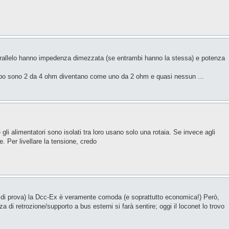
 parallelo hanno impedenza dimezzata (se entrambi hanno la stessa) e potenza
po sono 2 da 4 ohm diventano come uno da 2 ohm e quasi nessun ...
gli alimentatori sono isolati tra loro usano solo una rotaia. Se invece agli
e. Per livellare la tensione, credo
io di prova) la Dcc-Ex è veramente comoda (e soprattutto economica!) Però,
i retrozione/supporto a bus esterni si farà sentire; oggi il loconet lo trovo