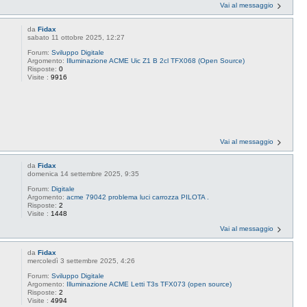
Vai al messaggio
da
Fidax
sabato 11 ottobre 2025, 12:27
Forum:
Sviluppo Digitale
Argomento:
Illuminazione ACME Uic Z1 B 2cl TFX068 (Open Source)
Risposte:
0
Visite :
9916
Vai al messaggio
da
Fidax
domenica 14 settembre 2025, 9:35
Forum:
Digitale
Argomento:
acme 79042 problema luci carrozza PILOTA .
Risposte:
2
Visite :
1448
Vai al messaggio
da
Fidax
mercoledì 3 settembre 2025, 4:26
Forum:
Sviluppo Digitale
Argomento:
Illuminazione ACME Letti T3s TFX073 (open source)
Risposte:
2
Visite :
4994