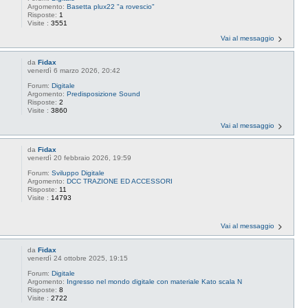
Argomento:
Basetta plux22 "a rovescio"
Risposte:
1
Visite :
3551
Vai al messaggio
da
Fidax
venerdì 6 marzo 2026, 20:42
Forum:
Digitale
Argomento:
Predisposizione Sound
Risposte:
2
Visite :
3860
Vai al messaggio
da
Fidax
venerdì 20 febbraio 2026, 19:59
Forum:
Sviluppo Digitale
Argomento:
DCC TRAZIONE ED ACCESSORI
Risposte:
11
Visite :
14793
Vai al messaggio
da
Fidax
venerdì 24 ottobre 2025, 19:15
Forum:
Digitale
Argomento:
Ingresso nel mondo digitale con materiale Kato scala N
Risposte:
8
Visite :
2722