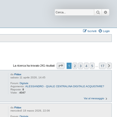
Cerca
Ricer
Iscriviti
Login
Pagina
1
di
17
1
2
3
4
5
17
Pr
La ricerca ha trovato 241 risultati
…
da
Fidax
sabato 11 aprile 2026, 14:45
Forum:
Digitale
Argomento:
ALESSANDRO - QUALE CENTRALINA DIGITALE ACQUISTARE?
Risposte:
8
Visite :
4047
Vai al messaggio
da
Fidax
mercoledì 18 marzo 2026, 22:06
Forum:
Digitale