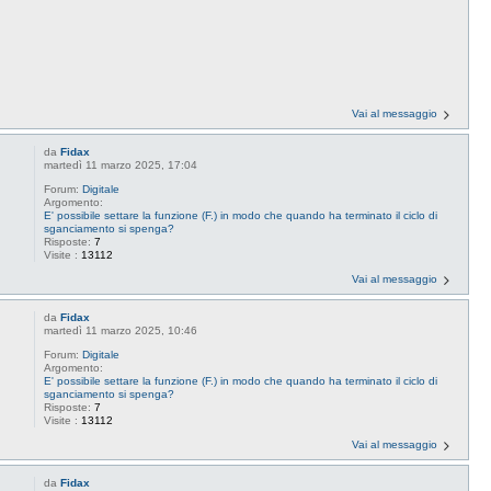
Vai al messaggio
da
Fidax
martedì 11 marzo 2025, 17:04
Forum:
Digitale
Argomento:
E' possibile settare la funzione (F.) in modo che quando ha terminato il ciclo di
sganciamento si spenga?
Risposte:
7
Visite :
13112
Vai al messaggio
da
Fidax
martedì 11 marzo 2025, 10:46
Forum:
Digitale
Argomento:
E' possibile settare la funzione (F.) in modo che quando ha terminato il ciclo di
sganciamento si spenga?
Risposte:
7
Visite :
13112
Vai al messaggio
da
Fidax