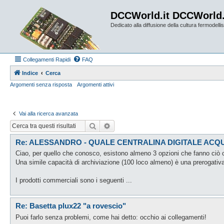
DCCWorld.it DCCWorld
Dedicato alla diffusione della cultura fermodellist
Collegamenti Rapidi
FAQ
Indice
Cerca
Argomenti senza risposta
Argomenti attivi
Vai alla ricerca avanzata
Cerca
Ricerca avanzata
Re: ALESSANDRO - QUALE CENTRALINA DIGITALE ACQ
Ciao, per quello che conosco, esistono almeno 3 opzioni che fanno ciò ch
Una simile capacità di archiviazione (100 loco almeno) è una prerogativa 
I prodotti commerciali sono i seguenti ...
Re: Basetta plux22 "a rovescio"
Puoi farlo senza problemi, come hai detto: occhio ai collegamenti!