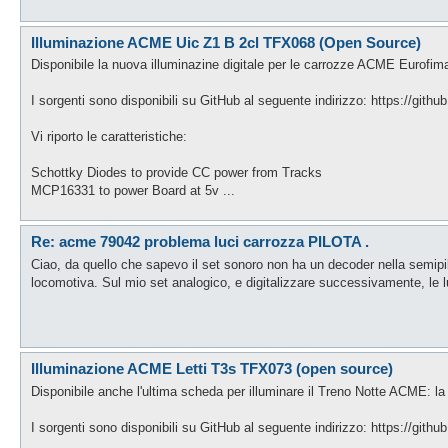
Illuminazione ACME Uic Z1 B 2cl TFX068 (Open Source)
Disponibile la nuova illuminazine digitale per le carrozze ACME Eurofim
I sorgenti sono disponibili su GitHub al seguente indirizzo: https://gi
Vi riporto le caratteristiche:
Schottky Diodes to provide CC power from Tracks
MCP16331 to power Board at 5v ...
Re: acme 79042 problema luci carrozza PILOTA .
Ciao, da quello che sapevo il set sonoro non ha un decoder nella semipil
locomotiva. Sul mio set analogico, e digitalizzare successivamente, le 
Illuminazione ACME Letti T3s TFX073 (open source)
Disponibile anche l'ultima scheda per illuminare il Treno Notte ACME: la
I sorgenti sono disponibili su GitHub al seguente indirizzo: https://gi