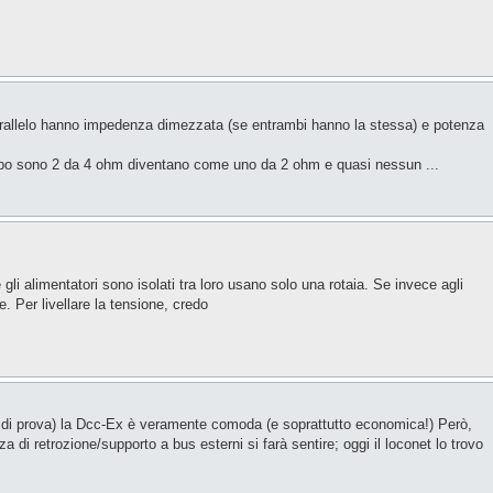
 parallelo hanno impedenza dimezzata (se entrambi hanno la stessa) e potenza
po sono 2 da 4 ohm diventano come uno da 2 ohm e quasi nessun ...
gli alimentatori sono isolati tra loro usano solo una rotaia. Se invece agli
e. Per livellare la tensione, credo
io di prova) la Dcc-Ex è veramente comoda (e soprattutto economica!) Però,
i retrozione/supporto a bus esterni si farà sentire; oggi il loconet lo trovo