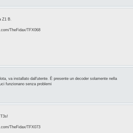
a Z1 B.
thub.com/TheFidax/TFX068
ota, va installato dall'utente. È presente un decoder solamente nella
luci funzionano senza problemi
 T3s!
thub.com/TheFidax/TFX073