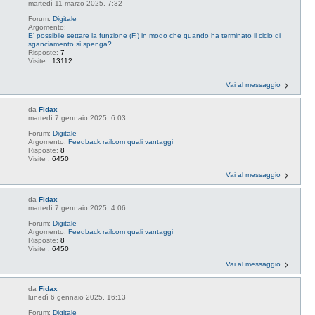
martedì 11 marzo 2025, 7:32
Forum:
Digitale
Argomento:
E' possibile settare la funzione (F.) in modo che quando ha terminato il ciclo di
sganciamento si spenga?
Risposte:
7
Visite :
13112
Vai al messaggio
da
Fidax
martedì 7 gennaio 2025, 6:03
Forum:
Digitale
Argomento:
Feedback railcom quali vantaggi
Risposte:
8
Visite :
6450
Vai al messaggio
da
Fidax
martedì 7 gennaio 2025, 4:06
Forum:
Digitale
Argomento:
Feedback railcom quali vantaggi
Risposte:
8
Visite :
6450
Vai al messaggio
da
Fidax
lunedì 6 gennaio 2025, 16:13
Forum:
Digitale