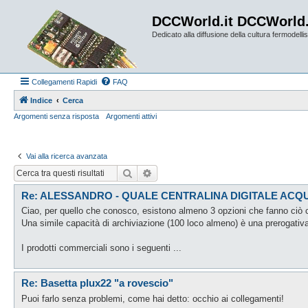
DCCWorld.it DCCWorld
Dedicato alla diffusione della cultura fermodellist
Collegamenti Rapidi
FAQ
Indice
Cerca
Argomenti senza risposta
Argomenti attivi
Vai alla ricerca avanzata
Cerca
Ricerca avanzata
Re: ALESSANDRO - QUALE CENTRALINA DIGITALE ACQ
Ciao, per quello che conosco, esistono almeno 3 opzioni che fanno ciò ch
Una simile capacità di archiviazione (100 loco almeno) è una prerogativa 
I prodotti commerciali sono i seguenti ...
Re: Basetta plux22 "a rovescio"
Puoi farlo senza problemi, come hai detto: occhio ai collegamenti!