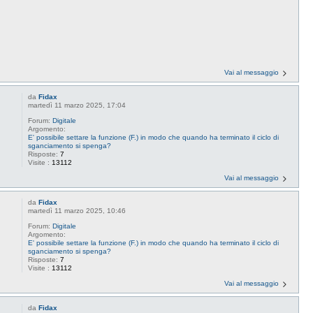
Vai al messaggio
da
Fidax
martedì 11 marzo 2025, 17:04
Forum:
Digitale
Argomento:
E' possibile settare la funzione (F.) in modo che quando ha terminato il ciclo di
sganciamento si spenga?
Risposte:
7
Visite :
13112
Vai al messaggio
da
Fidax
martedì 11 marzo 2025, 10:46
Forum:
Digitale
Argomento:
E' possibile settare la funzione (F.) in modo che quando ha terminato il ciclo di
sganciamento si spenga?
Risposte:
7
Visite :
13112
Vai al messaggio
da
Fidax