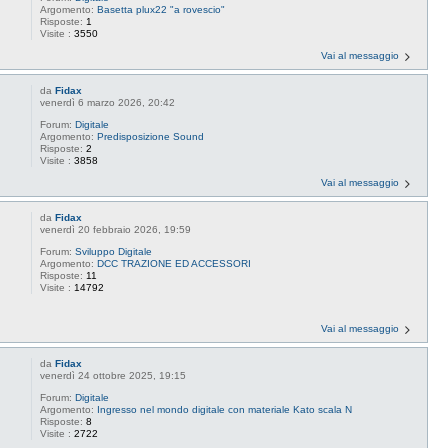
Argomento:
Basetta plux22 "a rovescio"
Risposte:
1
Visite :
3550
Vai al messaggio
da
Fidax
venerdì 6 marzo 2026, 20:42
Forum:
Digitale
Argomento:
Predisposizione Sound
Risposte:
2
Visite :
3858
Vai al messaggio
da
Fidax
venerdì 20 febbraio 2026, 19:59
Forum:
Sviluppo Digitale
Argomento:
DCC TRAZIONE ED ACCESSORI
Risposte:
11
Visite :
14792
Vai al messaggio
da
Fidax
venerdì 24 ottobre 2025, 19:15
Forum:
Digitale
Argomento:
Ingresso nel mondo digitale con materiale Kato scala N
Risposte:
8
Visite :
2722