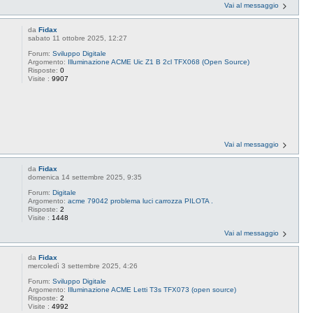
Vai al messaggio
da
Fidax
sabato 11 ottobre 2025, 12:27
Forum:
Sviluppo Digitale
Argomento:
Illuminazione ACME Uic Z1 B 2cl TFX068 (Open Source)
Risposte:
0
Visite :
9907
Vai al messaggio
da
Fidax
domenica 14 settembre 2025, 9:35
Forum:
Digitale
Argomento:
acme 79042 problema luci carrozza PILOTA .
Risposte:
2
Visite :
1448
Vai al messaggio
da
Fidax
mercoledì 3 settembre 2025, 4:26
Forum:
Sviluppo Digitale
Argomento:
Illuminazione ACME Letti T3s TFX073 (open source)
Risposte:
2
Visite :
4992