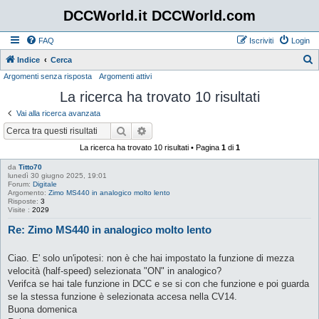
DCCWorld.it DCCWorld.com
FAQ
Iscriviti
Login
Indice
Cerca
Argomenti senza risposta
Argomenti attivi
e
La ricerca ha trovato 10 risultati
r
c
Vai alla ricerca avanzata
a
Cerca
Ricerca avanzata
La ricerca ha trovato 10 risultati • Pagina
1
di
1
da
Titto70
lunedì 30 giugno 2025, 19:01
Forum:
Digitale
Argomento:
Zimo MS440 in analogico molto lento
Risposte:
3
Visite :
2029
Re: Zimo MS440 in analogico molto lento
Ciao. E' solo un'ipotesi: non è che hai impostato la funzione di mezza
velocità (half-speed) selezionata "ON" in analogico?
Verifca se hai tale funzione in DCC e se si con che funzione e poi guarda
se la stessa funzione è selezionata accesa nella CV14.
Buona domenica