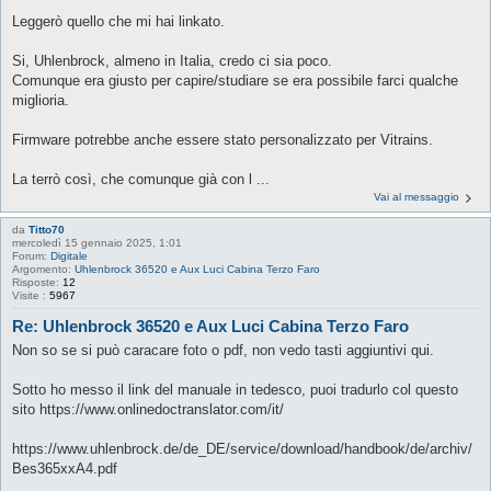
Leggerò quello che mi hai linkato.
Si, Uhlenbrock, almeno in Italia, credo ci sia poco.
Comunque era giusto per capire/studiare se era possibile farci qualche
miglioria.
Firmware potrebbe anche essere stato personalizzato per Vitrains.
La terrò così, che comunque già con l ...
Vai al messaggio
da
Titto70
mercoledì 15 gennaio 2025, 1:01
Forum:
Digitale
Argomento:
Uhlenbrock 36520 e Aux Luci Cabina Terzo Faro
Risposte:
12
Visite :
5967
Re: Uhlenbrock 36520 e Aux Luci Cabina Terzo Faro
Non so se si può caracare foto o pdf, non vedo tasti aggiuntivi qui.
Sotto ho messo il link del manuale in tedesco, puoi tradurlo col questo
sito https://www.onlinedoctranslator.com/it/
https://www.uhlenbrock.de/de_DE/service/download/handbook/de/archiv/
Bes365xxA4.pdf