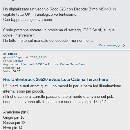
Ho digitalizzato un vecchio Roco 626 con Decoder Zimo MS440, in
digitale tutto OK, in analogico va lentissimo.
Con tappo analogico va bene.
Credo potrebbe essere un problema di settaggi CV ? Se si, su quali
dovrei intervenire?
Ho letto molto sul manuale del decoder, ma non ho ...
Vai al messaggio
da
Titto70
giovedì 16 gennaio 2025, 22:43
Forum:
Digitale
Argomento:
Uhlenbrock 36520 e Aux Luci Cabina Terzo Faro
Risposte:
12
Visite :
5967
Re: Uhlenbrock 36520 e Aux Luci Cabina Terzo Faro
I fili verdi e neri attorcigliati li ho messi io per la barra led illuminazione
interna, sono più piccoli.
i fili che vanno al carrello passano lateralmente e arrivano sul pcb.
i due fili neri vanno all'altoparlante e sono originali pin 15 e 17
Arancione pin 8
Grigio pin 10
Rosso pin 12
Nero pin 14 ...