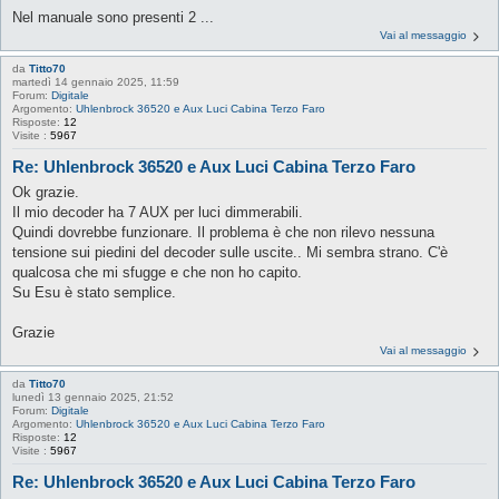
Nel manuale sono presenti 2 ...
Vai al messaggio
da
Titto70
martedì 14 gennaio 2025, 11:59
Forum:
Digitale
Argomento:
Uhlenbrock 36520 e Aux Luci Cabina Terzo Faro
Risposte:
12
Visite :
5967
Re: Uhlenbrock 36520 e Aux Luci Cabina Terzo Faro
Ok grazie.
Il mio decoder ha 7 AUX per luci dimmerabili.
Quindi dovrebbe funzionare. Il problema è che non rilevo nessuna
tensione sui piedini del decoder sulle uscite.. Mi sembra strano. C'è
qualcosa che mi sfugge e che non ho capito.
Su Esu è stato semplice.
Grazie
Vai al messaggio
da
Titto70
lunedì 13 gennaio 2025, 21:52
Forum:
Digitale
Argomento:
Uhlenbrock 36520 e Aux Luci Cabina Terzo Faro
Risposte:
12
Visite :
5967
Re: Uhlenbrock 36520 e Aux Luci Cabina Terzo Faro