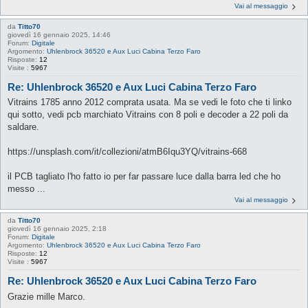
Vai al messaggio
da
Titto70
giovedì 16 gennaio 2025, 14:46
Forum:
Digitale
Argomento:
Uhlenbrock 36520 e Aux Luci Cabina Terzo Faro
Risposte:
12
Visite :
5967
Re: Uhlenbrock 36520 e Aux Luci Cabina Terzo Faro
Vitrains 1785 anno 2012 comprata usata. Ma se vedi le foto che ti linko
qui sotto, vedi pcb marchiato Vitrains con 8 poli e decoder a 22 poli da
saldare.
https://unsplash.com/it/collezioni/atmB6Iqu3YQ/vitrains-668
il PCB tagliato l'ho fatto io per far passare luce dalla barra led che ho
messo ...
Vai al messaggio
da
Titto70
giovedì 16 gennaio 2025, 2:18
Forum:
Digitale
Argomento:
Uhlenbrock 36520 e Aux Luci Cabina Terzo Faro
Risposte:
12
Visite :
5967
Re: Uhlenbrock 36520 e Aux Luci Cabina Terzo Faro
Grazie mille Marco.