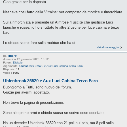
Ciao grazie per la risposta.
Nasceva così fatto dalla Vitrains: set composto da motrice e rimorchiata
Sulla rimorchiata è presente un Almrose 4 uscite che gestisce Luci
bianche e rosse, io ho sfruttato le altre 2 uscite per luce cabina e terzo
faro.
Lo stesso vorrei fare sulla motrice che ha di ...
Vai al messaggio
da
Titto70
domenica 12 gennaio 2025, 18:12
Forum:
Digitale
Argomento:
Uhlenbrock 36520 e Aux Luci Cabina Terzo Faro
Risposte:
12
Visite :
5967
Uhlenbrock 36520 e Aux Luci Cabina Terzo Faro
Buongiorno a Tutti, sono nuovo del forum.
Grazie per avermi accettato.
Non trovo la pagina di presentazione.
Sono alle prime armi e chiedo scusa se scrivo cose scontate.
Ho un decoder Uhlenbrok 36520 con 21 poli sul pcb, ma 8 poli sulla